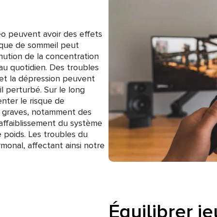
éo peuvent avoir des effets
nque de sommeil peut
nution de la concentration
au quotidien. Des troubles
té et la dépression peuvent
l perturbé. Sur le long
nter le risque de
s graves, notamment des
 affaiblissement du système
e poids. Les troubles du
monal, affectant ainsi notre
Équilibrer j