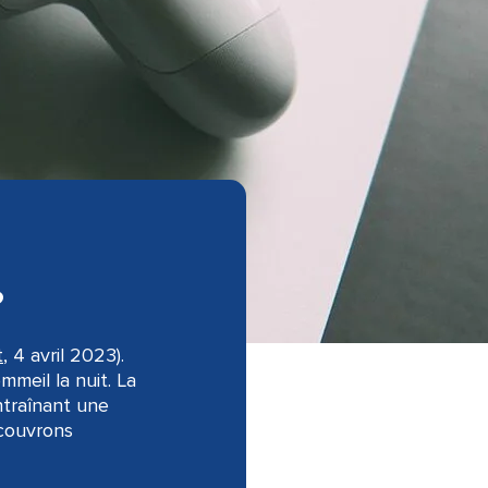
?
t
, 4 avril 2023).
meil la nuit. La
ntraînant une
écouvrons