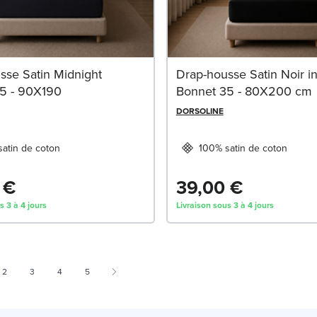
sse Satin Midnight
Drap-housse Satin Noir in
5 - 90X190
Bonnet 35 - 80X200 cm
DORSOLINE
atin de coton
100% satin de coton
 €
39,00 €
s 3 à 4 jours
Livraison sous 3 à 4 jours
 currently reading page
Page
Page
Page
Page
2
3
4
5