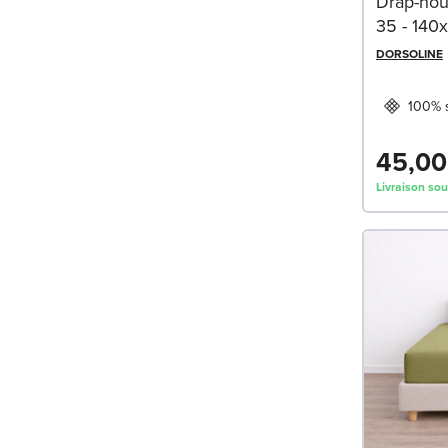
Drap-hou
35 - 140
DORSOLINE
100% s
45,00
Livraison sou