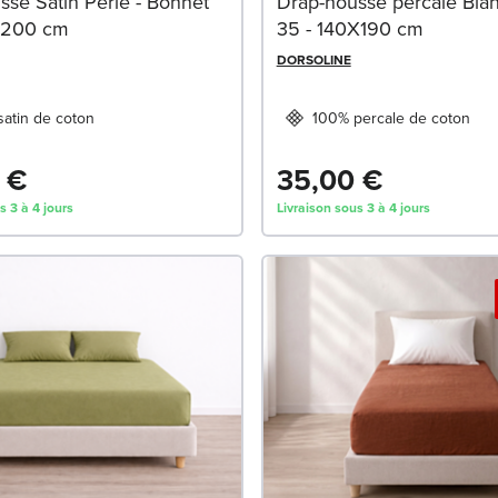
sse Satin Perle - Bonnet
Drap-housse percale Bla
x200 cm
35 - 140X190 cm
DORSOLINE
atin de coton
100% percale de coton
 €
35,00 €
s 3 à 4 jours
Livraison sous 3 à 4 jours