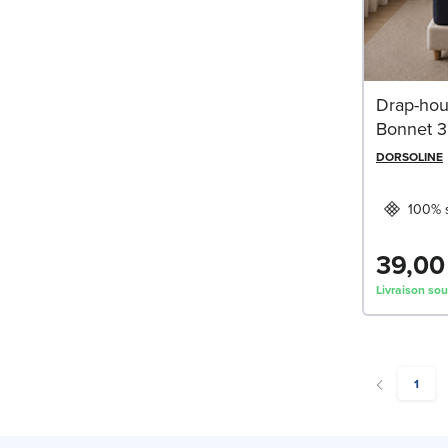
Drap-hou
Bonnet 3
DORSOLINE
100% s
39,00
Livraison sou
You're
1