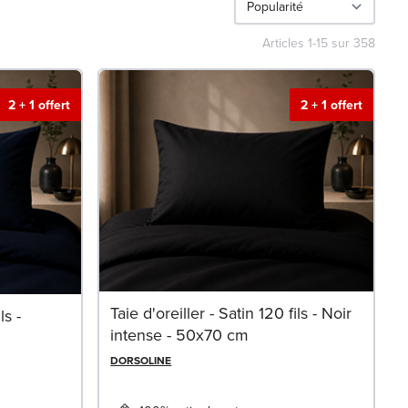
Articles
1
-
15
sur
358
2 + 1 offert
2 + 1 offert
Taie d'oreiller - Satin 120 fils - Noir
ls -
intense - 50x70 cm
DORSOLINE