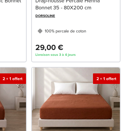
nc Bonnet
Drap-housse Percale Henna
Bonnet 35 - 80X200 cm
DORSOLINE
100% percale de coton
29,00 €
Livraison sous 3 à 4 jours
2 + 1 offert
2 + 1 offert