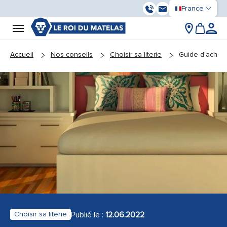
France
03 59 55 37 13
Contactez-nous
You are here:
Accueil
Nos conseils
Choisir sa literie
Guide d’achat 
Publié le :
12.06.2022
Choisir sa literie