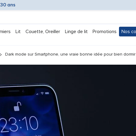
 30 ans
miers
Lit
Couette, Oreiller
Linge de lit
Promotions
Nos co
Submen
Dark mode sur Smartphone, une vraie bonne idée pour bien dormir