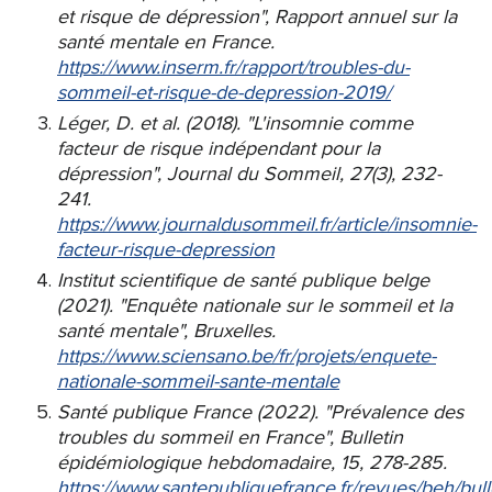
et risque de dépression", Rapport annuel sur la
santé mentale en France.
https://www.inserm.fr/rapport/troubles-du-
sommeil-et-risque-de-depression-2019/
Léger, D. et al. (2018). "L'insomnie comme
facteur de risque indépendant pour la
dépression", Journal du Sommeil, 27(3), 232-
241.
https://www.journaldusommeil.fr/article/insomnie-
facteur-risque-depression
Institut scientifique de santé publique belge
(2021). "Enquête nationale sur le sommeil et la
santé mentale", Bruxelles.
https://www.sciensano.be/fr/projets/enquete-
nationale-sommeil-sante-mentale
Santé publique France (2022). "Prévalence des
troubles du sommeil en France", Bulletin
épidémiologique hebdomadaire, 15, 278-285.
https://www.santepubliquefrance.fr/revues/beh/bull