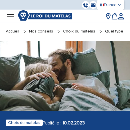
France
03 59 55 37 13
Contactez-nous
You are here:
Accueil
Nos conseils
Choix du matelas
Quel type de
Publié le :
10.02.2023
Choix du matelas