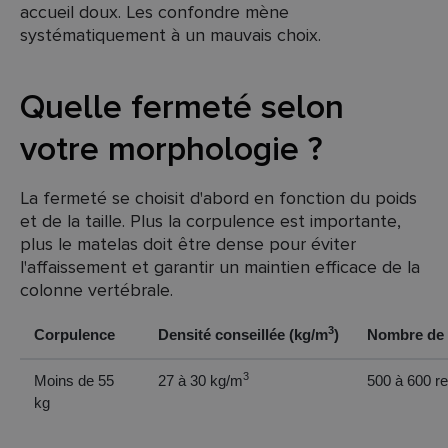
accueil doux. Les confondre mène
systématiquement à un mauvais choix.
Quelle fermeté selon
votre morphologie ?
La fermeté se choisit d'abord en fonction du poids
et de la taille. Plus la corpulence est importante,
plus le matelas doit être dense pour éviter
l'affaissement et garantir un maintien efficace de la
colonne vertébrale.
3
Corpulence
Densité conseillée (kg/m
)
Nombre de r
3
Moins de 55
27 à 30 kg/m
500 à 600 r
kg