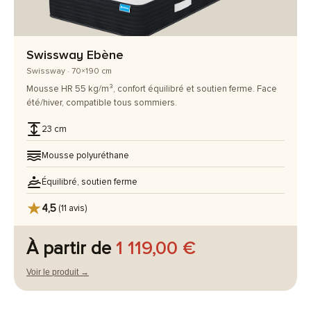
Swissway Ebène
Swissway · 70×190 cm
Mousse HR 55 kg/m³, confort équilibré et soutien ferme. Face
été/hiver, compatible tous sommiers.
23 cm
Mousse polyuréthane
Équilibré, soutien ferme
4,5
(11 avis)
À partir de
1 119,00 €
Voir le produit →