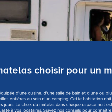
telas choisir pour un m
quipée d’une cuisine, d’une salle de bain et d’une ou pl
lles entières au sein d’un camping. Cette habitation doit 
rs jours. Le choix du matelas dans chaque espace nuit es
qualité à vos locataires. Suivez nos conseils pour connaître