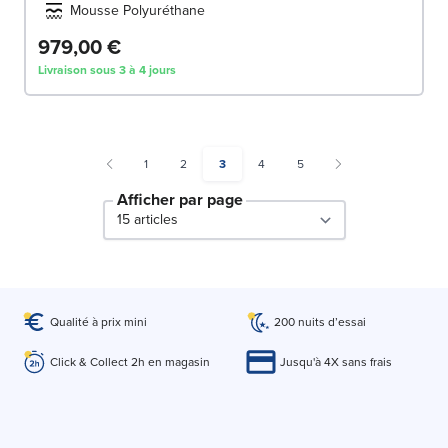
Mousse Polyuréthane
979,00 €
Livraison sous 3 à 4 jours
Page
Page
You're currently reading page
Page
Page
1
2
3
4
5
Afficher par page
par page
Qualité à prix mini
200 nuits d’essai
Click & Collect 2h en magasin
Jusqu'à 4X sans frais