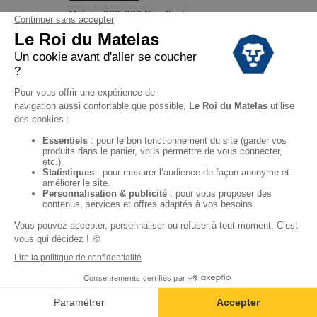
Matelas 200x200 (King Size)
Matelas bébé
LE ROI DU MATELAS
Meilleure chaîne de magasins de l'année 2026
Notre histoire
Notre savoir-faire
Nos marques
Pour les professionnels
Campagne d'affiliation
CONSEILS
Tous nos conseils
Rendez-vous en magasin
CONTACT
Questions-Réponses
Nous contacter
Trouver un magasin