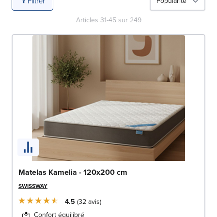
Filtrer
Articles
31
-
45
sur
249
Matelas Kamelia - 120x200 cm
SWISSWAY
4.5
32
avis
Confort équilibré