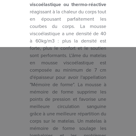
viscoélastique ou thermo-réactive
réagissant à la chaleur du corps tout
en épousant parfaitement les
courbes du corps. La mousse
viscoélastique a une densité de 40
à 60kg/m3 : plus la densité est
forte, plus le confort et le soutien
sont performants. L'âme du matelas
en mousse viscoélastique est
composée au minimum de 7 cm
d'épaisseur pour avoir l'appellation
"Mémoire de forme". La mousse à
mémoire de forme supprime les
points de pression et favorise une
meilleure circulation sanguine
grâce à une meilleure répartition du
corps sur le matelas. Un matelas à
mémoire de forme soulage les
lombalgies et les problèmes