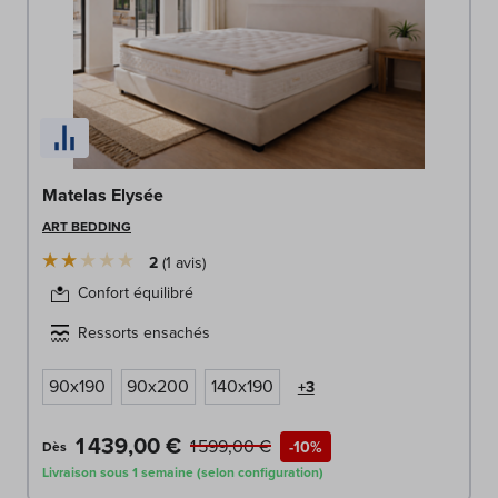
Matelas Elysée
ART BEDDING
2
1
avis
Confort équilibré
Ressorts ensachés
90x190
90x200
140x190
+3
1 439,00 €
1 599,00 €
-10%
Dès
Livraison sous 1 semaine (selon configuration)