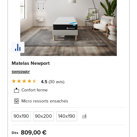
Matelas Newport
SWISSWAY
4.5
30
avis
Confort ferme
Micro ressorts ensachés
90x190
90x200
140x190
+4
809,00 €
Dès