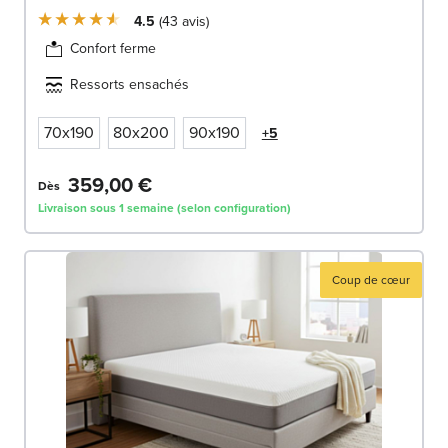
4.5
43
avis
Confort ferme
Ressorts ensachés
70x190
80x200
90x190
+5
359,00 €
Dès
Livraison sous 1 semaine (selon configuration)
Coup de cœur