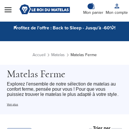
Skip to Content
Mon panier
Mon compte
Profitez de l'offre : Back to Sleep - Jusqu'à -60% !
Accueil
Matelas
Matelas Ferme
Matelas Ferme
Explorez l'ensemble de notre sélection de matelas au
confort ferme, pensée pour vous ! Pour que vous
puissiez trouver le matelas le plus adapté à votre style
de sommeil. Cette catégorie regroupe l'ensemble de nos
matelas au confort ferme avec tous type de dimension
Voir plus
du
matelas 1 personne
au
matelas 2 personnes
:
chaque dormeur peut trouver le matelas idéal pour
profiter d’un sommeil réparateur tout au long de la nuit.
Nous sélectionnons des modèles alliant confort,
Trier par