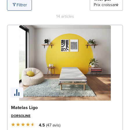
durabilité et technologie afin de répondre aux attentes
Filtrer
des dormeurs les plus exigeants. Grâce à une offre
variée et régulièrement enrichie, il est facile de comparer
14
articles
les matériaux, les niveaux de maintien et les formats
pour choisir le matelas qui correspond parfaitement à
vos besoins.
Matelas Ligo
DORSOLINE
4.5
47
avis