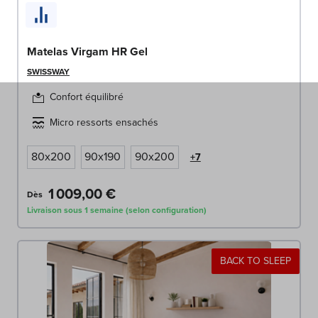
Matelas Virgam HR Gel
SWISSWAY
Confort équilibré
Micro ressorts ensachés
80x200
90x190
90x200
+7
1 009,00 €
Dès
Livraison sous 1 semaine (selon configuration)
BACK TO SLEEP