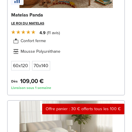
Matelas Panda
LE ROI DU MATELAS
4.9
11
avis
Confort ferme
Mousse Polyuréthane
60x120
70x140
109,00 €
Dès
Livraison sous 1 semaine
Offre panier : 30 € offerts tous les 100 €