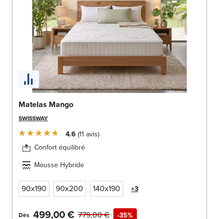
Matelas Mango
SWISSWAY
4.6
11
avis
Confort équilibré
Mousse Hybride
90x190
90x200
140x190
+3
499,00 €
779,00 €
-35%
Dès