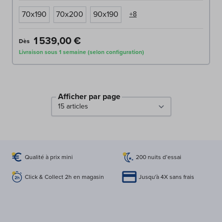
70x190
70x200
90x190
+8
1 539,00 €
Dès
Livraison sous 1 semaine (selon configuration)
Afficher par page
par page
Qualité à prix mini
200 nuits d’essai
Click & Collect 2h en magasin
Jusqu'à 4X sans frais