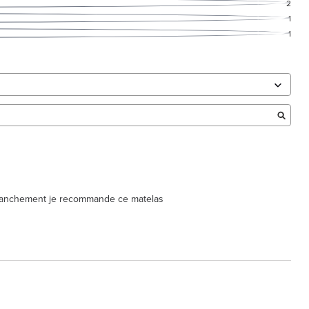
2
1
1
 Franchement je recommande ce matelas