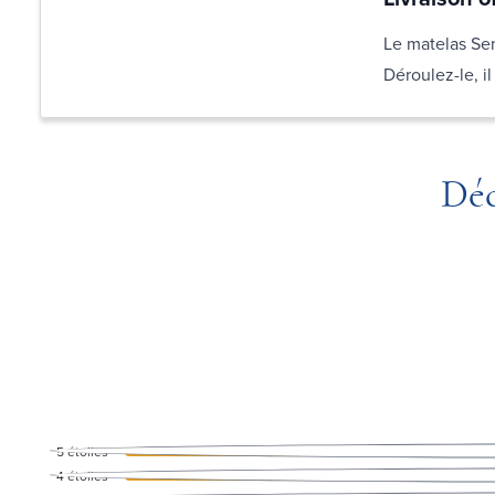
Le matelas Sens
Déroulez-le, i
Déc
5
étoiles
4
étoiles