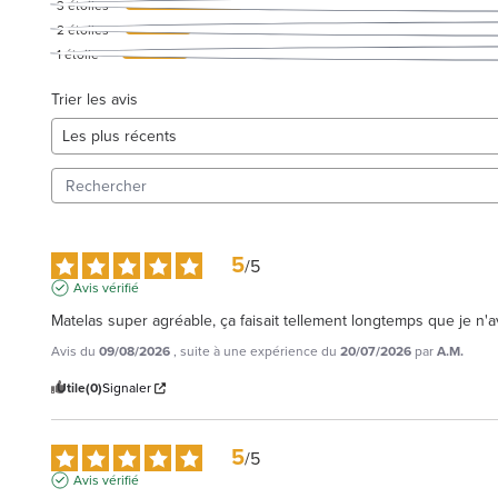
3
étoiles
2
étoiles
1
étoile
Trier les avis
5
/
5
Avis vérifié
Matelas super agréable, ça faisait tellement longtemps que je 
Avis du
09/08/2026
, suite à une expérience du
20/07/2026
par
A.M.
Utile
(0)
Signaler
5
/
5
Avis vérifié