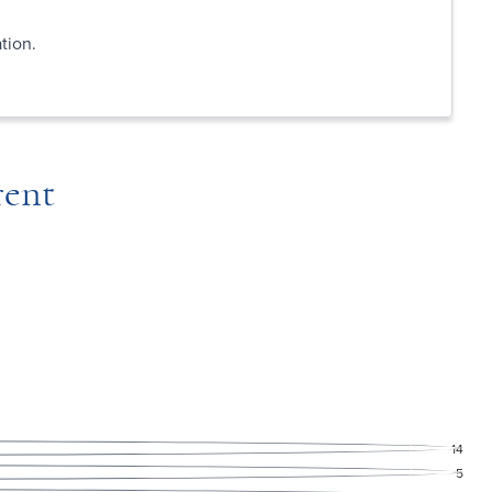
tion.
rent
14
5