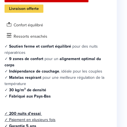
Livraison offerte
Confort équilibré
Ressorts ensachés
✓
Soutien ferme et confort équilibré
pour des nuits
réparatrices
✓
9 zones de confort
pour un
alignement optimal du
corps
✓
Indépendance de couchage
, idéale pour les couples
✓
Matelas respirant
pour une meilleure régulation de la
température
✓
30 kg/m³ de densité
✓
Fabriqué aux Pays-Bas
✓
200 nuits d’essai
✓
Paiement en plusieurs fois
✓
Garantie 5 ans