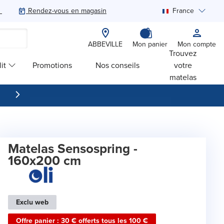
Rendez-vous en magasin
France
Rechercher
ABBEVILLE
Mon panier
Mon compte
Trouvez
it
Promotions
Nos conseils
votre
matelas
Matelas Sensospring -
160x200 cm
Exclu web
Offre panier : 30 € offerts tous les 100 €