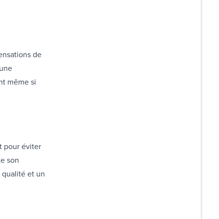
sensations de
 une
nt même si
 pour éviter
te son
 qualité et un