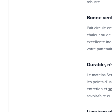
robuste.
Bonne vent
L'air circule 
chaleur ou de 
excellente in
votre partenai
Durable, r
Le matelas Sen
les points d'us
entretien et
s
savoir-faire e
Livraison o