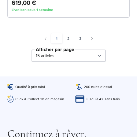
619,00 €
Livraison sous 1 semaine
You're currently reading page
Page
Page
1
2
3
Afficher par page
par page
Qualité à prix mini
200 nuits d’essai
Click & Collect 2h en magasin
Jusqu'à 4X sans frais
Continuez à rêver.