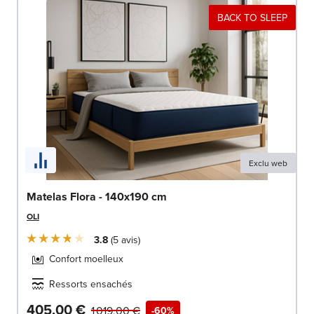
BACK TO SLEEP
Exclu web
Matelas Flora - 140x190 cm
OLI
3.8
5
avis
Confort moelleux
Ressorts ensachés
405,00 €
1 019,00 €
-60%