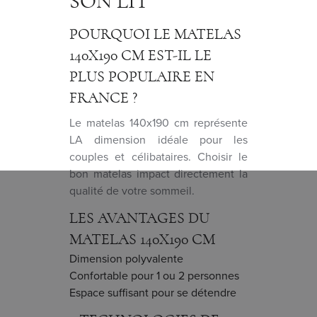
SON LIT
POURQUOI LE MATELAS
140X190 CM EST-IL LE
PLUS POPULAIRE EN
FRANCE ?
Le matelas 140x190 cm représente
LA dimension idéale pour les
couples et célibataires. Choisir le
bon matelas impact directement la
qualité de votre sommeil.
LES AVANTAGES DU
MATELAS 140X190 CM
Dimension polyvalente
Confortable pour 1 ou 2 personnes
Espace suffisant pour se détendre