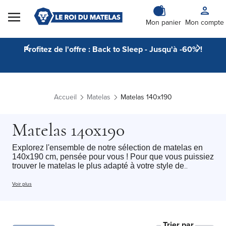
Skip to Content
Mon panier
Mon compte
Profitez de l'offre : Back to Sleep - Jusqu'à -60% !
Accueil
Matelas
Matelas 140x190
Matelas 140x190
Explorez l'ensemble de notre sélection de matelas en
140x190 cm, pensée pour vous ! Pour que vous puissiez
trouver le matelas le plus adapté à votre style de
sommeil. Cette catégorie regroupe l'ensemble de nos
matelas 140x190 cm Le roi du matelas avec tous type
Voir plus
de technologie du
matelas mousse
au
matelas hybride
,
chacun de nos matelas un soutien et une sensation
différente selon vos préférences. Accueil
moelleux
,
ferme
ou
équilibré
: chaque dormeur peut trouver le
Trier par