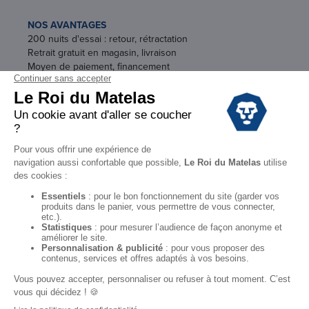
NOS AVANTAGES
200 nuits d'essai : retour, rétractation
Retrait gratuit en magasin, livraison
Moyen de paiement, financement
Garantie
Conditions des offres
Black Friday
Destockage
Soldes
Conditions Générales de vente magasin
Conditions Générales de vente internet
Mentions Légales
Données personnelles
Codes promo Le Roi du Matelas