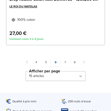
LE ROI DU MATELAS
100% coton
27,00 €
Livraison sous 3 à 4 jours
Page
Page
You're currently reading page
Page
Page
4
5
6
7
8
Afficher par page
par page
Qualité à prix mini
200 nuits d’essai