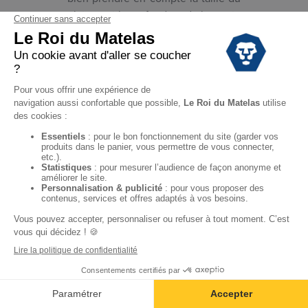
plateau et la profondeur du bonnet.
Autant de critères qui garantissent
une bonne qualité pour votre linge
de lit. Enfin, chez Le Roi du Matelas,
nos draps housses sont fabriqués
en France, tout comme nos matelas
et sommiers. Nos techniques de
fabrication vous offrent un excellent
bien-être et vous assurent une
tenue optimale dans le temps.
Découvrez notre sélection en stock
en magasin ou sur notre site
leroidumatelas.fr disponible à la
livraison.
RETROUVEZ
TOUTES LES
TAILLES DE DRAP