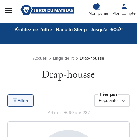
Skip to Content
Mon panier
Mon compte
Profitez de l'offre : Back to Sleep - Jusqu'à -60% !
Accueil
Linge de lit
Drap-housse
Drap-housse
Trier par
Filtrer
Articles
76
-
90
sur
237