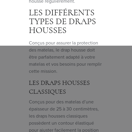
housse régulièrement.
LES DIFFÉRENTS
TYPES DE DRAPS
HOUSSES
Conçus pour assurer la protection
des matelas, le drap housse doit
être parfaitement adapté à votre
matelas et vos besoins pour remplir
cette mission.
LES DRAPS HOUSSES
CLASSIQUES
Conçus pour des matelas d’une
épaisseur de 25 à 30 centimètres,
les draps housses classiques
possèdent un contour élastiqué
pour ajuster facilement la position