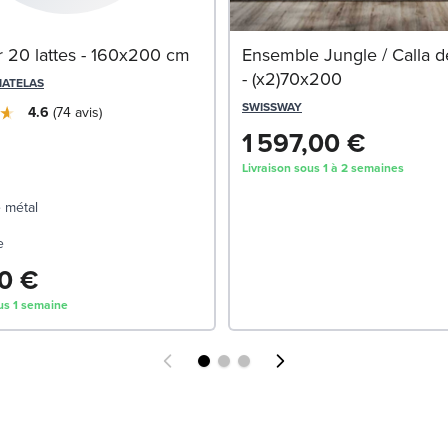
 20 lattes - 160x200 cm
Ensemble Jungle / Calla d
- (x2)70x200
MATELAS
SWISSWAY
4.6
74
avis
1 597,00 €
Livraison sous 1 à 2 semaines
 métal
e
0 €
us 1 semaine