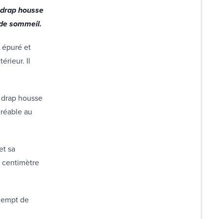
 drap housse
e de sommeil.
n épuré et
érieur. Il
e drap housse
gréable au
et sa
ar centimètre
exempt de