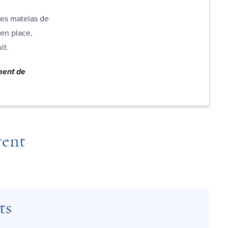
des matelas de
 en place,
uit.
ment de
rent
ts