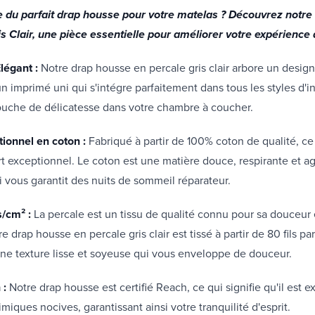
e du parfait drap housse pour votre matelas ? Découvrez notre
is Clair, une pièce essentielle pour améliorer votre expérienc
légant :
Notre drap housse en percale gris clair arbore un desig
 imprimé uni qui s'intégre parfaitement dans tous les styles d'int
ouche de délicatesse dans votre chambre à coucher.
tionnel en coton :
Fabriqué à partir de 100% coton de qualité, c
rt exceptionnel. Le coton est une matière douce, respirante et a
i vous garantit des nuits de sommeil réparateur.
s/cm² :
La percale est un tissu de qualité connu pour sa douceur 
re drap housse en percale gris clair est tissé à partir de 80 fils p
 une texture lisse et soyeuse qui vous enveloppe de douceur.
 :
Notre drap housse est certifié Reach, ce qui signifie qu'il est 
miques nocives, garantissant ainsi votre tranquilité d'esprit.