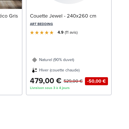
Mat
éco Gris
Couette Jewel - 240x260 cm
DORS
ART BEDDING
4.9
11
avis
Naturel (90% duvet)
Hiver (couette chaude)
479,00 €
69
529,00 €
-50,00 €
Livraison sous 3 à 4 jours
Livrai