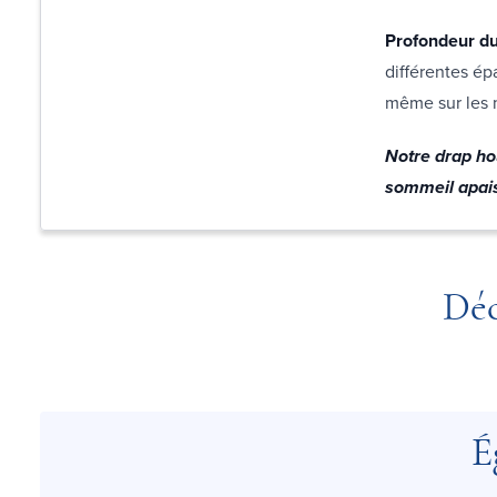
Profondeur du
différentes ép
même sur les m
Notre drap ho
sommeil apais
Déc
É