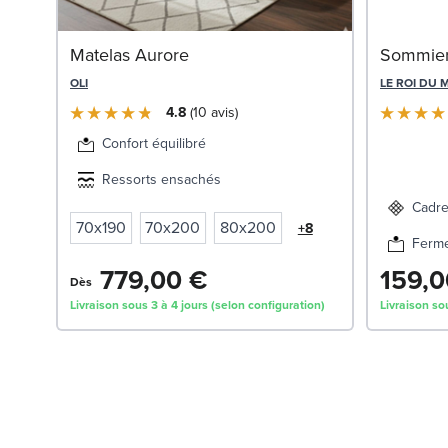
Matelas Aurore
Sommier
OLI
LE ROI DU 
4.8
10
avis
Confort équilibré
Ressorts ensachés
Cadre
70x190
70x200
80x200
+8
Ferm
779,00 €
159,0
Dès
Livraison sous 3 à 4 jours (selon configuration)
Livraison so