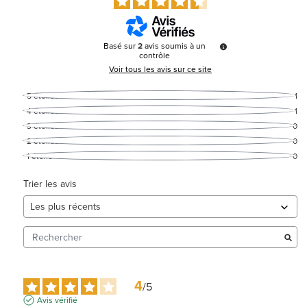
Basé sur
2
avis soumis à un
contrôle
Voir tous les avis sur ce site
5
étoiles
1
4
étoiles
1
3
étoiles
0
2
étoiles
0
1
étoile
0
Trier les avis
4
/
5
Avis vérifié