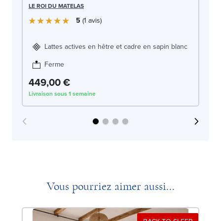
LE
LE ROI DU MATELAS
5
1
avis
Lattes actives en hêtre et cadre en sapin blanc
Ferme
449,00 €
4
Livraison sous 1 semaine
Liv
Vous pourriez aimer aussi...