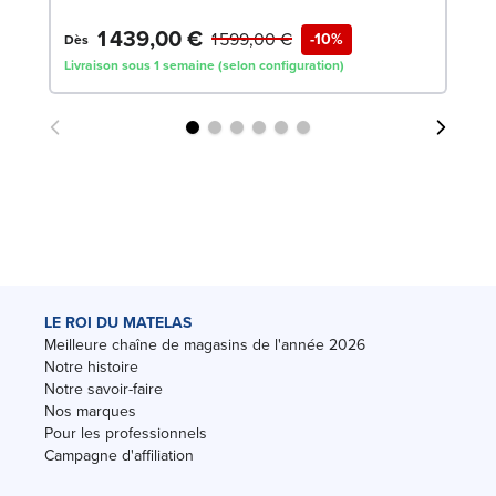
1 439,00 €
1
1 599,00 €
-10%
Dès
Livraison sous 1 semaine (selon configuration)
Liv
LE ROI DU MATELAS
Meilleure chaîne de magasins de l'année 2026
Notre histoire
Notre savoir-faire
Nos marques
Pour les professionnels
Campagne d'affiliation