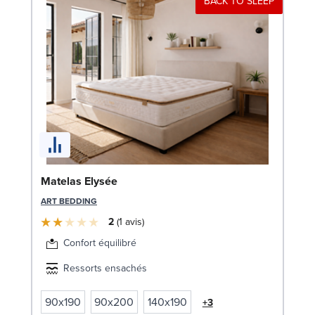
BACK TO SLEEP
Bo
Matelas Elysée
LE
ART BEDDING
2
1
avis
Confort équilibré
Ressorts ensachés
90x190
90x200
140x190
+3