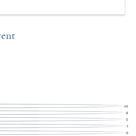
rent
46
8
3
1
0