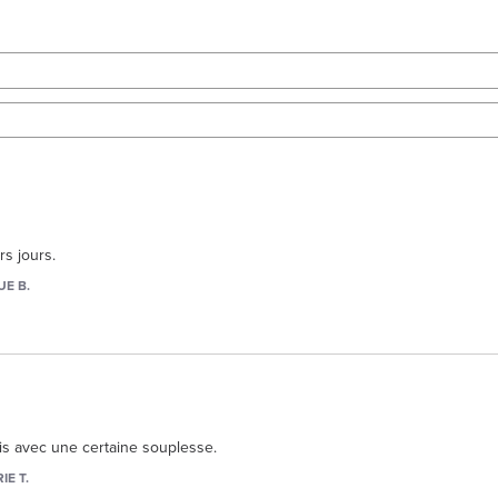
rs jours.
E B.
ais avec une certaine souplesse.
IE T.