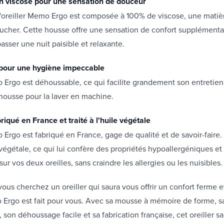
n viscose pour une sensation de douceur
l'oreiller Memo Ergo est composée à 100% de viscose, une matiè
ucher. Cette housse offre une sensation de confort supplémenta
asser une nuit paisible et relaxante.
pour une hygiène impeccable
o Ergo est déhoussable, ce qui facilite grandement son entretie
la housse pour la laver en machine.
briqué en France et traité à l'huile végétale
 Ergo est fabriqué en France, gage de qualité et de savoir-faire. 
e végétale, ce qui lui confère des propriétés hypoallergéniques et 
ur vos deux oreilles, sans craindre les allergies ou les nuisibles.
vous cherchez un oreiller qui saura vous offrir un confort ferme e
o Ergo est fait pour vous. Avec sa mousse à mémoire de forme, 
son déhoussage facile et sa fabrication française, cet oreiller sa