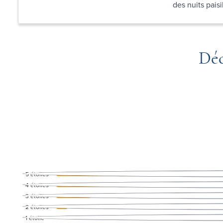
des nuits pais
Déc
5
étoiles
4
étoiles
3
étoiles
2
étoiles
1
étoile