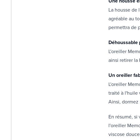
Une housse e
La housse de 
agréable au to
permettra de p
Déhoussable 
L'oreiller Mem
ainsi retirer 
Un oreiller fa
L'oreiller Memo
traité à l'huil
Ainsi, dormez s
En résumé, si 
l'oreiller Mem
viscose douce, 