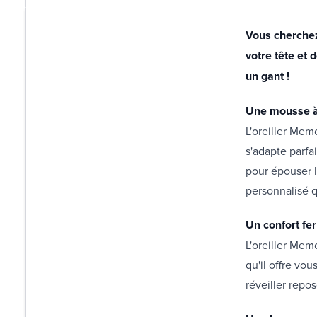
Vous cherchez 
votre tête et
un gant !
Une mousse à
L'oreiller Me
s'adapte parfa
pour épouser l
personnalisé q
Un confort fe
L'oreiller Mem
qu'il offre vo
réveiller repo