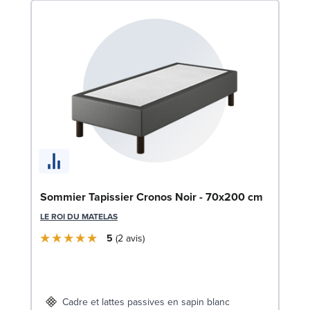
Bo
Sommier Tapissier Cronos Noir - 70x200 cm
LE
LE ROI DU MATELAS
5
2
avis
Cadre et lattes passives en sapin blanc