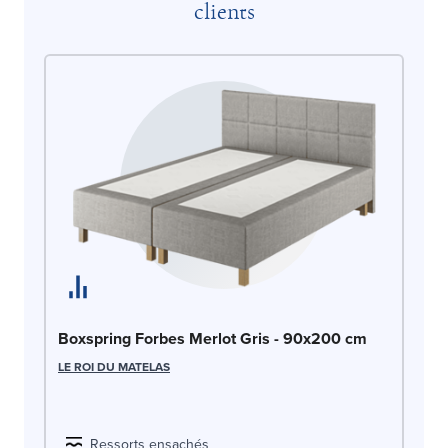
clients
Bo
Boxspring Forbes Merlot Gris - 90x200 cm
An
LE ROI DU MATELAS
LE
Ressorts ensachés