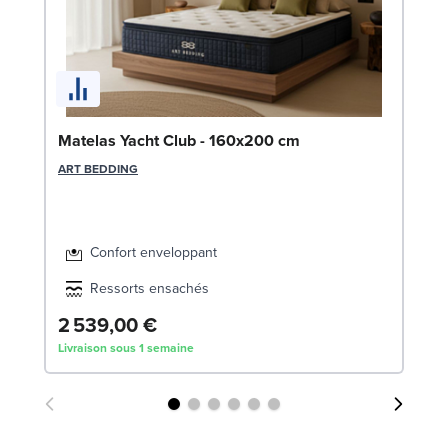
So
Matelas Yacht Club - 160x200 cm
c
ART BEDDING
LE
Confort enveloppant
Ressorts ensachés
2 539,00 €
4
Livraison sous 1 semaine
Liv