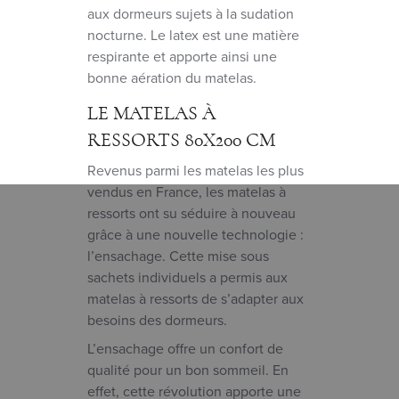
aux dormeurs sujets à la sudation
nocturne. Le latex est une matière
respirante et apporte ainsi une
bonne aération du matelas.
LE MATELAS À
RESSORTS 80X200 CM
Revenus parmi les matelas les plus
vendus en France, les matelas à
ressorts ont su séduire à nouveau
grâce à une nouvelle technologie :
l’ensachage. Cette mise sous
sachets individuels a permis aux
matelas à ressorts de s’adapter aux
besoins des dormeurs.
L’ensachage offre un confort de
qualité pour un bon sommeil. En
effet, cette révolution apporte une