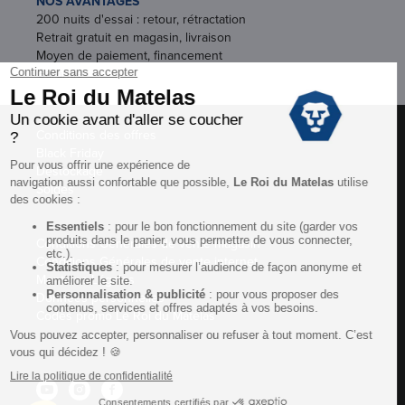
NOS AVANTAGES
200 nuits d'essai : retour, rétractation
Retrait gratuit en magasin, livraison
Moyen de paiement, financement
Garantie
Conditions des offres
Black Friday
Destockage
Soldes
Conditions Générales de vente magasin
Conditions Générales de vente internet
Mentions Légales
Données personnelles
Codes promo Le Roi du Matelas