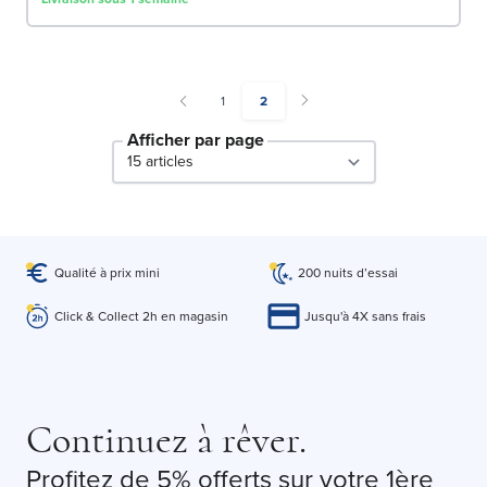
Page
You're currently reading page
1
2
Afficher par page
par page
Qualité à prix mini
200 nuits d’essai
Click & Collect 2h en magasin
Jusqu'à 4X sans frais
Continuez à rêver.
Profitez de 5% offerts sur votre 1ère