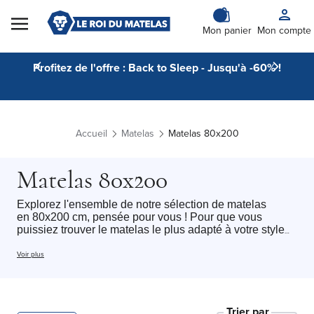
Skip to Content
Mon panier
Mon compte
Profitez de l'offre : Back to Sleep - Jusqu'à -60% !
Accueil
Matelas
Matelas 80x200
Matelas 80x200
Explorez l'ensemble de notre sélection de matelas
en 80x200 cm, pensée pour vous ! Pour que vous
puissiez trouver le matelas le plus adapté à votre style
de sommeil. Cette catégorie regroupe l'ensemble de nos
matelas 80x200 cm Le roi du matelas avec tous type de
Voir plus
technologie du
matelas mousse
au
matelas hybride
,
chacun de nos matelas un soutien et une sensation
différente selon vos préférences. Accueil
moelleux
,
ferme
ou
équilibré
: chaque dormeur peut trouver le
Trier par