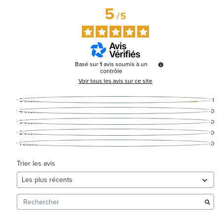
5
/
5
Basé sur
1
avis soumis à un
contrôle
Voir tous les avis sur ce site
5
étoiles
1
4
étoiles
0
3
étoiles
0
2
étoiles
0
1
étoile
0
Trier les avis