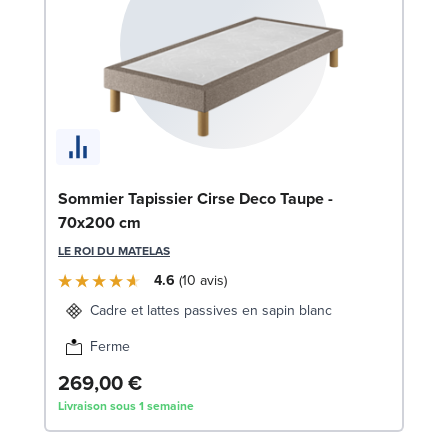
En
Sommier Tapissier Cirse Deco Taupe -
70x200 cm
SW
LE ROI DU MATELAS
1
4.6
10
avis
Liv
Cadre et lattes passives en sapin blanc
Ferme
269,00 €
Livraison sous 1 semaine