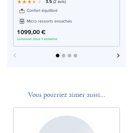
3.5
2
avis
Confort équilibré
Micro ressorts ensachés
1 099,00 €
1
Livraison sous 1 semaine
Liv
Vous pourriez aimer aussi...