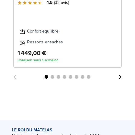
LE
4.5
32
avis
Confort équilibré
Ressorts ensachés
1 449,00 €
2
Livraison sous 1 semaine
Liv
LE ROI DU MATELAS