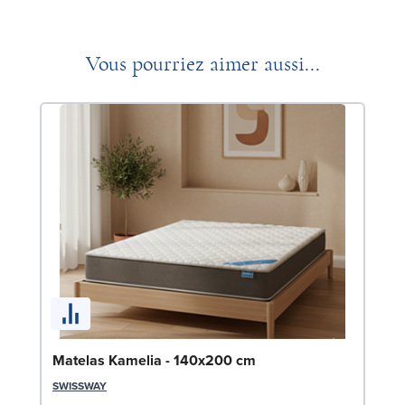
Vous pourriez aimer aussi...
So
Matelas Kamelia - 140x200 cm
9
SWISSWAY