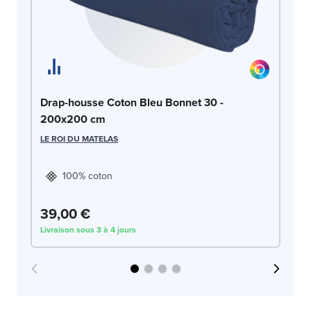
Dr
Drap-housse Coton Bleu Bonnet 30 -
2
200x200 cm
LE
LE ROI DU MATELAS
100% coton
39,00 €
3
Livraison sous 3 à 4 jours
Liv