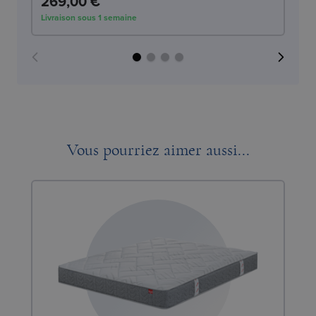
269,00 €
2
Livraison sous 1 semaine
Liv
Vous pourriez aimer aussi...