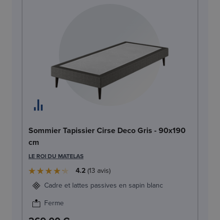
So
Sommier Tapissier Cirse Deco Gris - 90x190
c
cm
LE
LE ROI DU MATELAS
4.2
13
avis
Cadre et lattes passives en sapin blanc
Ferme