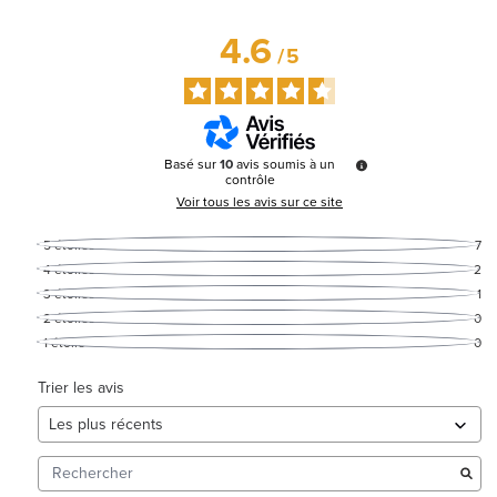
4.6
/
5
Basé sur
10
avis soumis à un
contrôle
Voir tous les avis sur ce site
5
étoiles
7
4
étoiles
2
3
étoiles
1
2
étoiles
0
1
étoile
0
Trier les avis