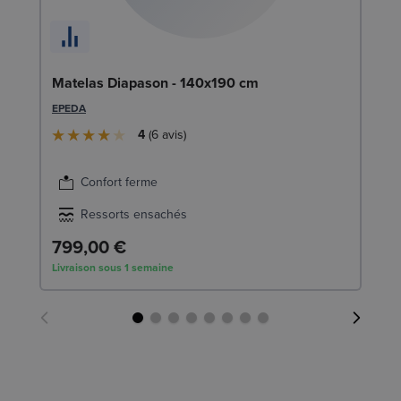
En
Matelas Diapason - 140x190 cm
1
EPEDA
SW
4
6
avis
1
Confort ferme
Liv
Ressorts ensachés
799,00 €
Livraison sous 1 semaine