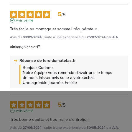
5
/
5
Avis vérifié
Très facile au montage et sommeil récupérateur
Avis du
09/09/2024
, suite à une expérience du
25/07/2024
par
A.A.
Utile
(0)
Signaler
Réponse de
leroidumatelas.fr
Bonjour Corinne, 

Notre équipe vous remercie d'avoir pris le temps 
de nous laisser avis suite à votre achat.

Une agréable journée. Emélie
5
/
5
Avis vérifié
Très bonne qualité et très facile d'entretien
Avis du
27/06/2024
, suite à une expérience du
30/05/2024
par
A.A.