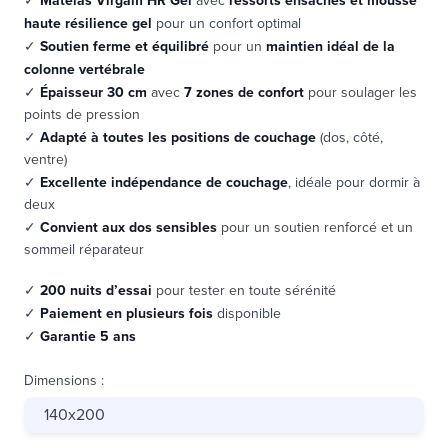
✓
Matelas Virgam HR Gel
avec
ressorts ensachés et mousse
haute résilience gel
pour un confort optimal
✓
Soutien ferme et équilibré
pour un
maintien idéal de la
colonne vertébrale
✓
Épaisseur 30 cm
avec
7 zones de confort
pour soulager les
points de pression
✓
Adapté à toutes les positions de couchage
(dos, côté,
ventre)
✓
Excellente indépendance de couchage
, idéale pour dormir à
deux
✓
Convient aux dos sensibles
pour un soutien renforcé et un
sommeil réparateur
✓
200 nuits d’essai
pour tester en toute sérénité
✓
Paiement en plusieurs fois
disponible
✓
Garantie 5 ans
Dimensions
:
140x200