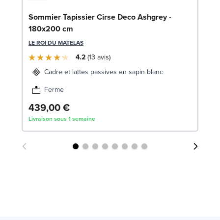
En
Sommier Tapissier Cirse Deco Ashgrey -
9
180x200 cm
SW
LE ROI DU MATELAS
4.2
13
avis
1
Cadre et lattes passives en sapin blanc
Liv
Ferme
439,00 €
Livraison sous 1 semaine