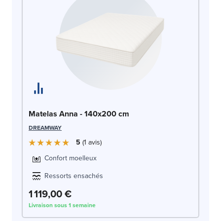
Ma
Matelas Anna - 140x200 cm
SW
DREAMWAY
5
1
avis
Confort moelleux
Ressorts ensachés
1 119,00 €
1 
Livraison sous 1 semaine
Liv