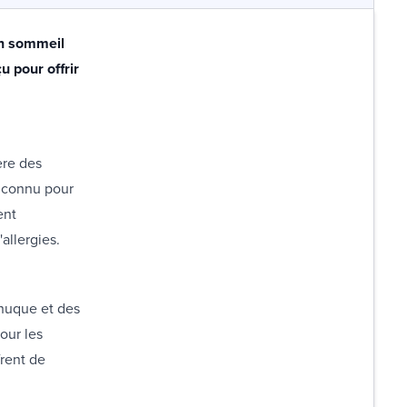
un sommeil
u pour offrir
ère des
t connu pour
ent
allergies.
 nuque et des
our les
rent de