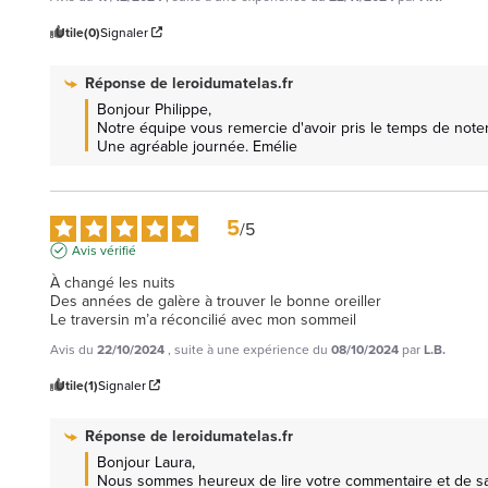
Utile
(0)
Signaler
Réponse de
leroidumatelas.fr
Bonjour Philippe, 

Notre équipe vous remercie d'avoir pris le temps de noter
Une agréable journée. Emélie
5
/
5
Avis vérifié
À changé les nuits 

Des années de galère à trouver le bonne oreiller 

Le traversin m’a réconcilié avec mon sommeil
Avis du
22/10/2024
, suite à une expérience du
08/10/2024
par
L.B.
Utile
(1)
Signaler
Réponse de
leroidumatelas.fr
Bonjour Laura, 

Nous sommes heureux de lire votre commentaire et de sav