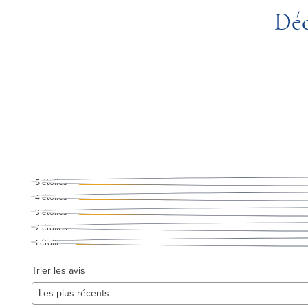
Déc
5
étoiles
4
étoiles
3
étoiles
2
étoiles
1
étoile
Trier les avis