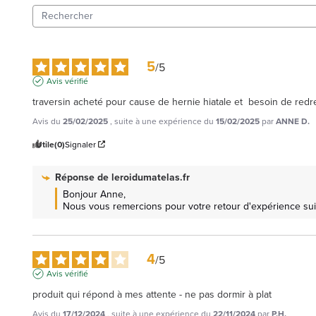
5
/
5
Avis vérifié
traversin acheté pour cause de hernie hiatale et  besoin de redre
Avis du
25/02/2025
, suite à une expérience du
15/02/2025
par
ANNE D.
Utile
(0)
Signaler
Réponse de
leroidumatelas.fr
Bonjour Anne, 

Nous vous remercions pour votre retour d'expérience suit
4
/
5
Avis vérifié
produit qui répond à mes attente - ne pas dormir à plat
Avis du
17/12/2024
, suite à une expérience du
22/11/2024
par
P.H.