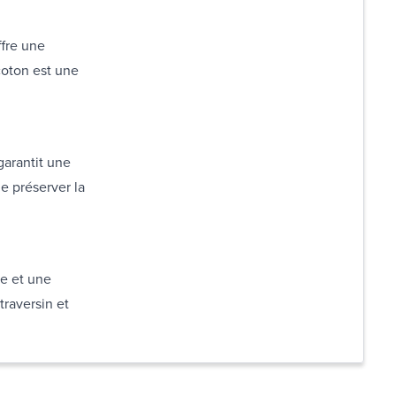
ffre une
coton est une
garantit une
de préserver la
re et une
traversin et