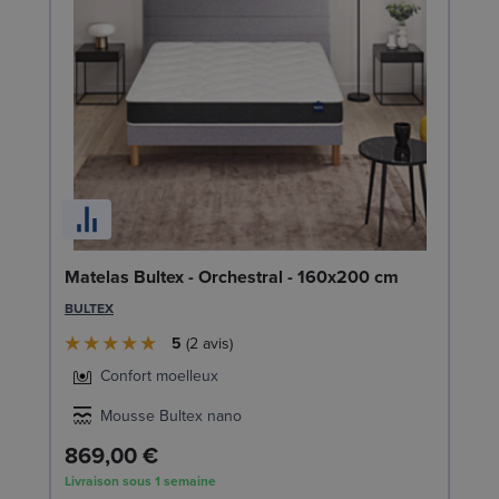
En
1
SW
Matelas Bultex - Orchestral - 160x200 cm
1
BULTEX
Liv
5
2
avis
Confort moelleux
Mousse Bultex nano
869,00 €
Livraison sous 1 semaine