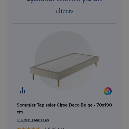
clients
So
Sommier Tapissier Cirse Deco Beige - 70x190
c
cm
LE
LE ROI DU MATELAS