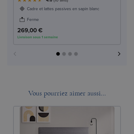
4.6
10
avis
Cadre et lattes passives en sapin blanc
Ferme
269,00 €
2
Livraison sous 1 semaine
Liv
Vous pourriez aimer aussi...