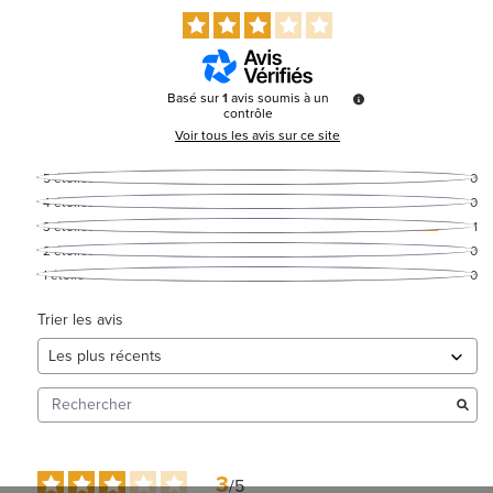
Basé sur
1
avis soumis à un
contrôle
Voir tous les avis sur ce site
5
étoiles
0
4
étoiles
0
3
étoiles
1
2
étoiles
0
1
étoile
0
Trier les avis
3
/
5