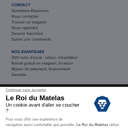
CONTACT
Questions-Réponses
Nous contacter
Trouver un magasin
Nous rejoindre
Devenir franchisé
Suivre une commande
NOS AVANTAGES
200 nuits d'essai : retour, rétractation
Retrait gratuit en magasin, livraison
Moyen de paiement, financement
Garantie
Conditions des offres
Black Friday
Destockage
Soldes