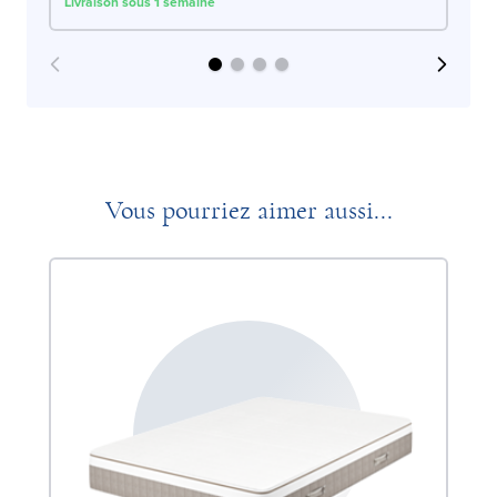
Livraison sous 1 semaine
Liv
Vous pourriez aimer aussi...