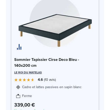
So
Sommier Tapissier Cirse Deco Bleu -
c
140x200 cm
LE
LE ROI DU MATELAS
4.6
10
avis
Cadre et lattes passives en sapin blanc
Ferme
339,00 €
3