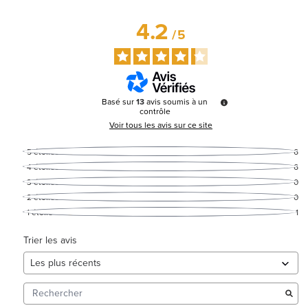
4.2
/
5
Basé sur
13
avis soumis à un
contrôle
Voir tous les avis sur ce site
5
étoiles
6
4
étoiles
6
3
étoiles
0
2
étoiles
0
1
étoile
1
Trier les avis