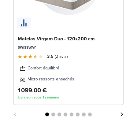
En
c
SW
Matelas Virgam Duo - 120x200 cm
1
SWISSWAY
Liv
3.5
2
avis
Confort équilibré
Micro ressorts ensachés
1 099,00 €
Livraison sous 1 semaine