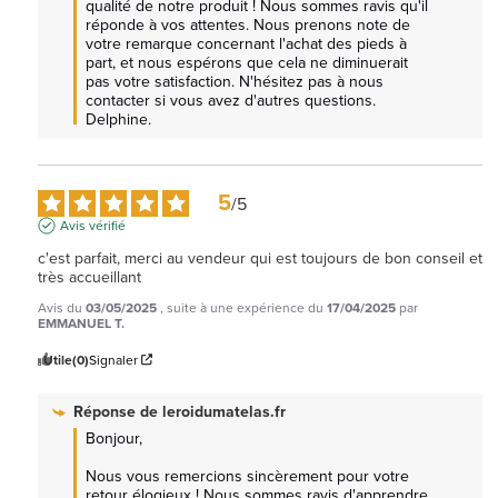
qualité de notre produit ! Nous sommes ravis qu'il 
réponde à vos attentes. Nous prenons note de 
votre remarque concernant l'achat des pieds à 
part, et nous espérons que cela ne diminuerait 
pas votre satisfaction. N'hésitez pas à nous 
contacter si vous avez d'autres questions. 
Delphine.
5
/
5
Avis vérifié
c'est parfait, merci au vendeur qui est toujours de bon conseil et 
très accueillant
Avis du
03/05/2025
, suite à une expérience du
17/04/2025
par
EMMANUEL T.
Utile
(0)
Signaler
Réponse de
leroidumatelas.fr
Bonjour,

Nous vous remercions sincèrement pour votre 
retour élogieux ! Nous sommes ravis d'apprendre 