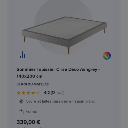
So
Sommier Tapissier Cirse Deco Ashgrey -
c
140x200 cm
LE
LE ROI DU MATELAS
4.2
13
avis
Cadre et lattes passives en sapin blanc
Ferme
339,00 €
3