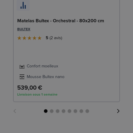
En
Matelas Bultex - Orchestral - 80x200 cm
c
BULTEX
SW
5
2
avis
1
Liv
Confort moelleux
Mousse Bultex nano
539,00 €
Livraison sous 1 semaine