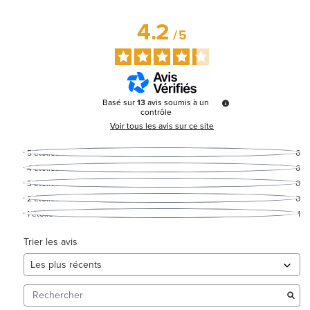
4.2
/
5
Basé sur
13
avis soumis à un
contrôle
Voir tous les avis sur ce site
5
étoiles
6
4
étoiles
6
3
étoiles
0
2
étoiles
0
1
étoile
1
Trier les avis