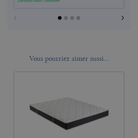
Livraison sous 1 semaine
Liv
Vous pourriez aimer aussi...