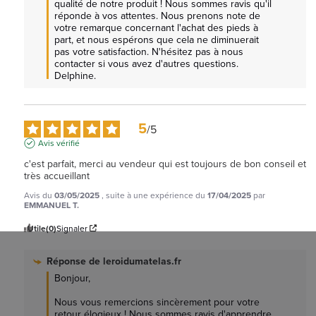
qualité de notre produit ! Nous sommes ravis qu'il 
réponde à vos attentes. Nous prenons note de 
votre remarque concernant l'achat des pieds à 
part, et nous espérons que cela ne diminuerait 
pas votre satisfaction. N'hésitez pas à nous 
contacter si vous avez d'autres questions. 
Delphine.
5
/
5
Avis vérifié
c'est parfait, merci au vendeur qui est toujours de bon conseil et 
très accueillant
Avis du
03/05/2025
, suite à une expérience du
17/04/2025
par
EMMANUEL T.
Utile
(0)
Signaler
Réponse de
leroidumatelas.fr
Bonjour,

Nous vous remercions sincèrement pour votre 
retour élogieux ! Nous sommes ravis d'apprendre 