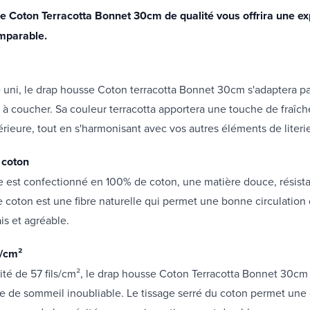
e Coton Terracotta Bonnet 30cm de qualité vous offrira une e
mparable.
 uni, le drap housse Coton terracotta Bonnet 30cm s'adaptera p
à coucher. Sa couleur terracotta apportera une touche de fraîch
érieure, tout en s'harmonisant avec vos autres éléments de literi
 coton
 est confectionné en 100% de coton, une matière douce, résista
e coton est une fibre naturelle qui permet une bonne circulation d
is et agréable.
s/cm²
té de 57 fils/cm², le drap housse Coton Terracotta Bonnet 30cm 
e de sommeil inoubliable. Le tissage serré du coton permet une