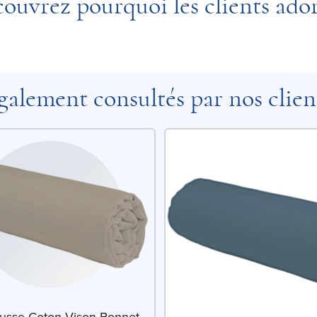
ouvrez pourquoi les clients ado
galement consultés par nos clien
usse Coton Vison Bonnet