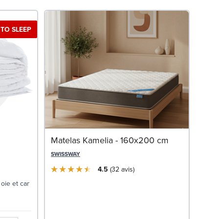
TO SLEEP
Ense
Matelas Kamelia - 160x200 cm
180
SWISSWAY
SWIS
4.5
32
avis
1 
oie et canard
Livrai