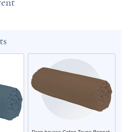
rent
ts
Drap-housse Coton Taupe Bonnet