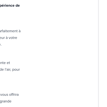
xpérience de
arfaitement à
eur à votre
e.
nte et
e l'air, pour
vous offrira
 grande