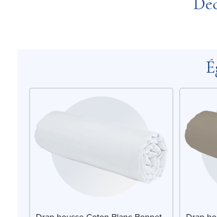
Déc
É
Drap-housse Coton Blanc Bonnet
Drap-ho