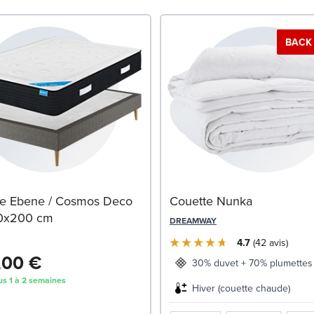
BACK 
e Ebene / Cosmos Deco
Couette Nunka
40x200 cm
DREAMWAY
4.7
42
avis
,00 €
30% duvet + 70% plumettes 
us 1 à 2 semaines
Hiver (couette chaude)