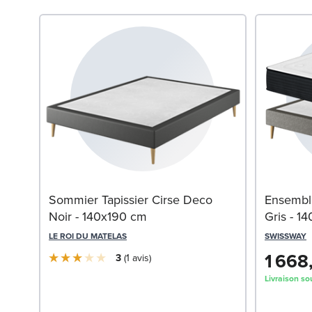
0 cm
Sommier Tapissier Cirse Deco
Ensembl
Noir - 140x190 cm
Gris - 1
LE ROI DU MATELAS
SWISSWAY
1 668
3
1
avis
Livraison so