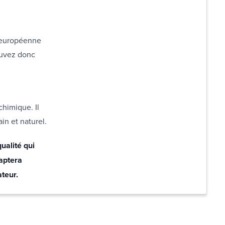
 européenne
ouvez donc
chimique. Il
in et naturel.
ualité qui
daptera
teur.