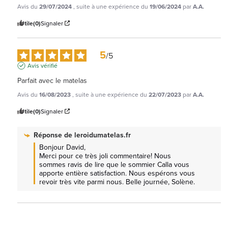
Avis du
29/07/2024
, suite à une expérience du
19/06/2024
par
A.A.
Utile
(0)
Signaler
5
/
5
Avis vérifié
Parfait avec le matelas
Avis du
16/08/2023
, suite à une expérience du
22/07/2023
par
A.A.
Utile
(0)
Signaler
Réponse de
leroidumatelas.fr
Bonjour David,

Merci pour ce très joli commentaire! Nous 
sommes ravis de lire que le sommier Calla vous 
apporte entière satisfaction. Nous espérons vous 
revoir très vite parmi nous. Belle journée, Solène.