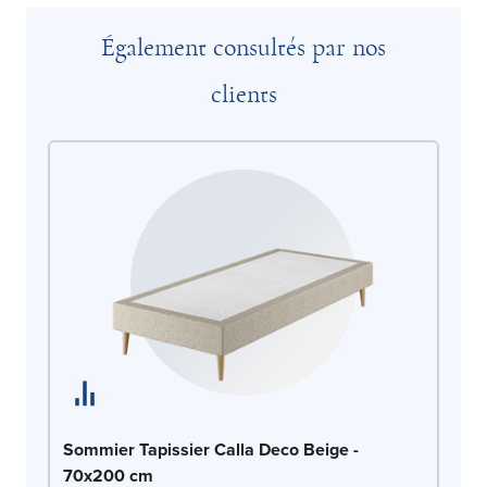
Également consultés par nos
clients
So
Sommier Tapissier Calla Deco Beige -
c
70x200 cm