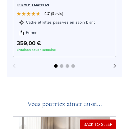
LE
LE ROI DU MATELAS
4.7
3
avis
Cadre et lattes passives en sapin blanc
Ferme
359,00 €
3
Livraison sous 1 semaine
Liv
Vous pourriez aimer aussi...
BACK TO SLEEP