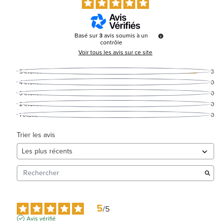
Basé sur
3
avis soumis à un
contrôle
Voir tous les avis sur ce site
5
étoiles
3
4
étoiles
0
3
étoiles
0
2
étoiles
0
1
étoile
0
Trier les avis
5
/
5
Avis vérifié