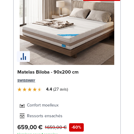
Li
Matelas Biloba - 90x200 cm
LE
SWISSWAY
4.4
27
avis
Confort moelleux
Ressorts ensachés
659,00 €
1
1 659,00 €
-60%