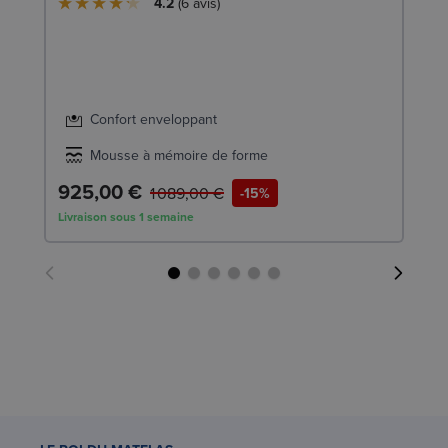
4.2
6
avis
Confort enveloppant
Mousse à mémoire de forme
925,00 €
4
1 089,00 €
-15%
Livraison sous 1 semaine
Liv