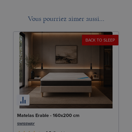
Vous pourriez aimer aussi...
BACK TO SLEEP
So
Matelas Erable - 160x200 cm
c
SWISSWAY
LE