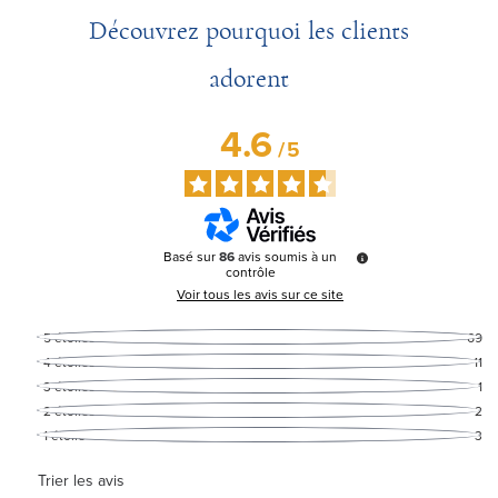
Découvrez pourquoi les clients
adorent
4.6
/
5
Basé sur
86
avis soumis à un
contrôle
Voir tous les avis sur ce site
5
étoiles
69
4
étoiles
11
3
étoiles
1
2
étoiles
2
1
étoile
3
Trier les avis