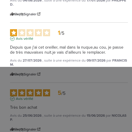
Avis du
04/08/2026
, suite à une expérience du
17/07/2026
par
PHILIPPE
D.
Utile
(0)
Signaler
1
/
5
Avis vérifié
Depuis que j'ai cet oreiller, mal dans la nuque,au cou, je passe 
de très mauvaises nuit.je vais d'ailleurs le remplacer.
Avis du
27/07/2026
, suite à une expérience du
09/07/2026
par
FRANCIS
M.
Utile
(0)
Signaler
5
/
5
Avis vérifié
Très bon achat
Avis du
25/06/2026
, suite à une expérience du
15/06/2026
par
NICOLAS
P.
Utile
(0)
Signaler