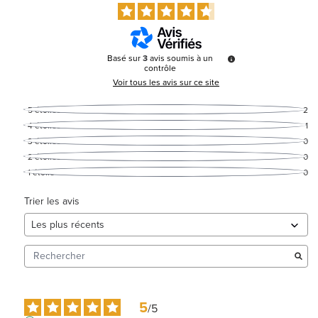
Basé sur
3
avis soumis à un
contrôle
Voir tous les avis sur ce site
5
étoiles
2
4
étoiles
1
3
étoiles
0
2
étoiles
0
1
étoile
0
Trier les avis
5
/
5