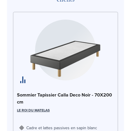
So
Sommier Tapissier Calla Deco Noir - 70X200
c
cm
LE
LE ROI DU MATELAS
Cadre et lattes passives en sapin blanc