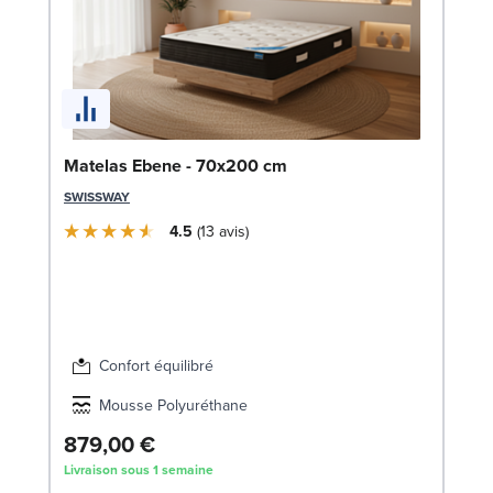
Li
Matelas Ebene - 70x200 cm
LE
SWISSWAY
4.5
13
avis
Confort équilibré
Mousse Polyuréthane
879,00 €
1
Livraison sous 1 semaine
Liv