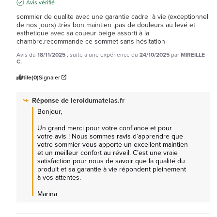
Avis vérifié
sommier de qualite avec une garantie cadre  à vie (exceptionnel  
de nos jours) .très bon maintien ,pas de douleurs au levé et 
esthetique avec sa coueur beige assorti à la 
chambre.recommande ce sommet sans hésitation
Avis du
18/11/2025
, suite à une expérience du
24/10/2025
par
MIREILLE
C.
Utile
(0)
Signaler
Réponse de
leroidumatelas.fr
Bonjour,

Un grand merci pour votre confiance et pour 
votre avis ! Nous sommes ravis d’apprendre que 
votre sommier vous apporte un excellent maintien 
et un meilleur confort au réveil. C’est une vraie 
satisfaction pour nous de savoir que la qualité du 
produit et sa garantie à vie répondent pleinement 
à vos attentes.

Marina