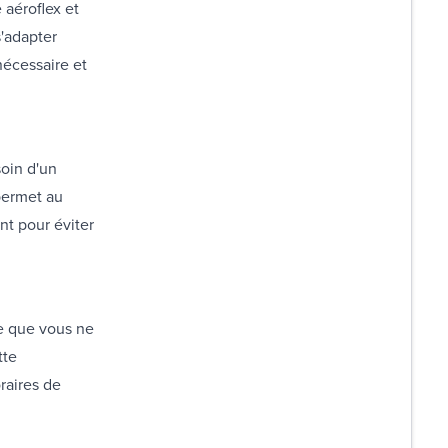
 aéroflex et
'adapter
nécessaire et
soin d'un
permet au
nt pour éviter
ie que vous ne
tte
raires de