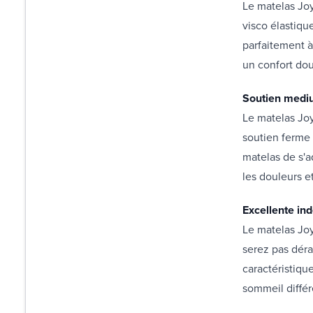
Le matelas Joy
visco élastiq
parfaitement à
un confort doui
Soutien med
Le matelas Joy
soutien ferme 
matelas de s'a
les douleurs et
Excellente i
Le matelas Jo
serez pas déra
caractéristiqu
sommeil diffé