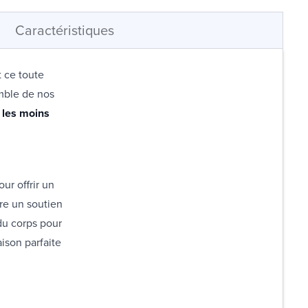
Caractéristiques
t ce toute
emble de nos
à les moins
ur offrir un
re un soutien
du corps pour
ison parfaite