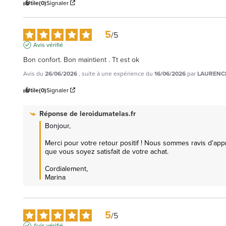
Utile
(0)
Signaler
5
/
5
Avis vérifié
Bon confort. Bon maintient . Tt est ok
Avis du
26/06/2026
, suite à une expérience du
16/06/2026
par
LAURENCE
Utile
(0)
Signaler
Réponse de
leroidumatelas.fr
Bonjour,

Merci pour votre retour positif ! Nous sommes ravis d'app
que vous soyez satisfait de votre achat.

Cordialement,

Marina
5
/
5
Avis vérifié