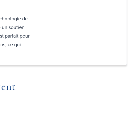
echnologie de
e un soutien
st parfait po
ur
ans, ce qui
rent