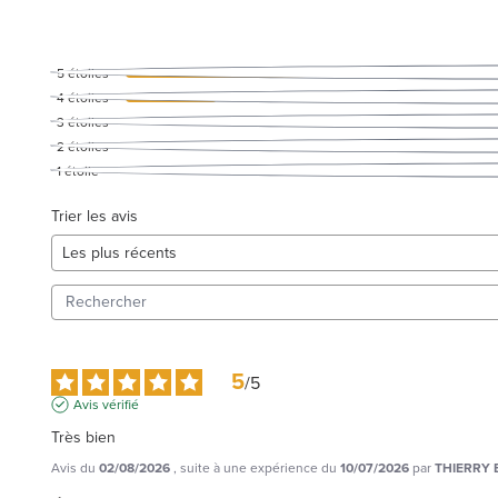
5
étoiles
4
étoiles
3
étoiles
2
étoiles
1
étoile
Trier les avis
5
/
5
Avis vérifié
Très bien
Avis du
02/08/2026
, suite à une expérience du
10/07/2026
par
THIERRY 