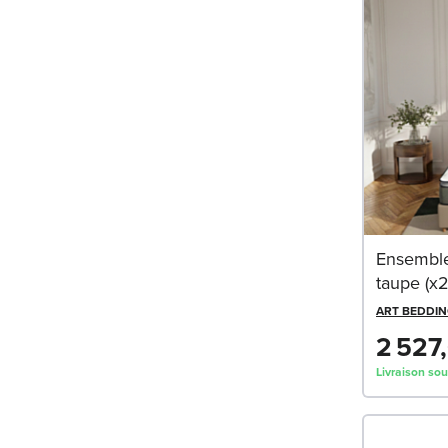
Ensembl
taupe (x
ART BEDDI
2 527
Livraison so