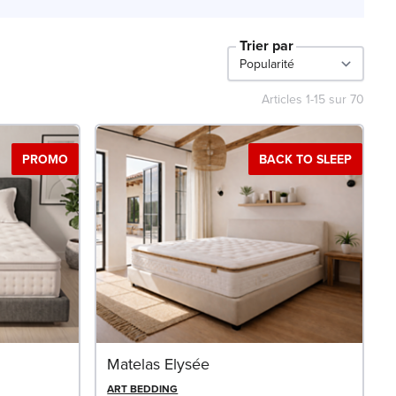
Trier par
Articles
1
-
15
sur
70
PROMO
BACK TO SLEEP
Matelas Elysée
ART BEDDING