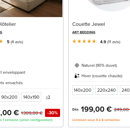
ôtelier
Couette Jewel
NG
ART BEDDING
5
4
avis
4.9
11
avis
Naturel (90% duvet)
rt enveloppant
Hiver (couette chaude)
rts ensachés
140x200
220x240
240
90x200
140x190
+3
199,00 €
249,00
Dès
,00 €
-30%
1 309,00 €
s 1 semaine (selon configuration)
Livraison sous 4 à 6 semaines