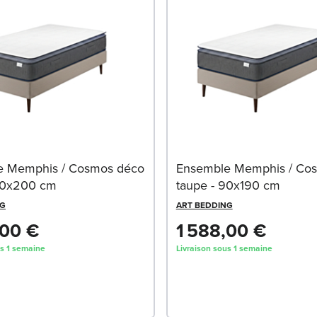
e Memphis / Cosmos déco
Ensemble Memphis / Co
90x200 cm
taupe - 90x190 cm
NG
ART BEDDING
,00 €
1 588,00 €
us 1 semaine
Livraison sous 1 semaine