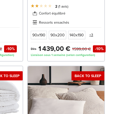
2
1
avis
Confort équilibré
Ressorts ensachés
90x190
90x200
140x190
+3
1 439,00 €
-10%
-10%
€
1 599,00 €
Dès
figuration)
Livraison sous 1 semaine (selon configuration)
K TO SLEEP
BACK TO SLEEP