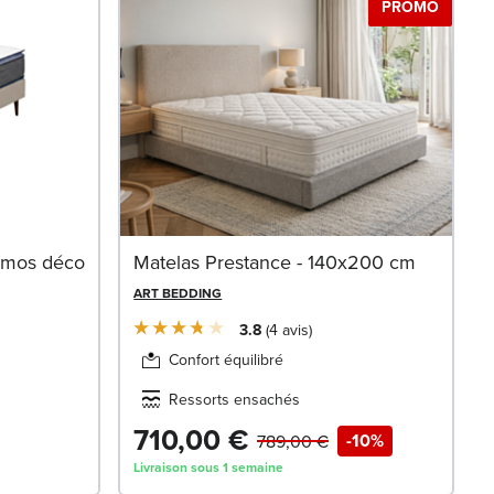
PROMO
smos déco
Matelas Prestance - 140x200 cm
ART BEDDING
3.8
4
avis
Confort équilibré
Ressorts ensachés
710,00 €
-10%
789,00 €
Livraison sous 1 semaine