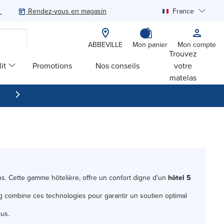
Rendez-vous en magasin
France
Rechercher
ABBEVILLE
Mon panier
Mon compte
Trouvez
it
Promotions
Nos conseils
votre
matelas
ans. Cette gamme hôtelière, offre un confort digne d'un
hôtel 5
g combine ces technologies pour garantir un soutien optimal
ous.