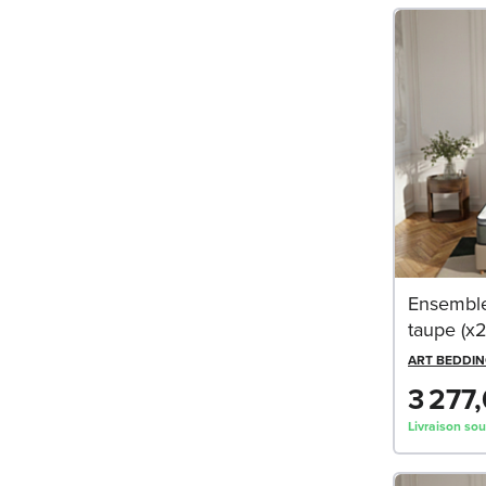
Ensembl
taupe (x
ART BEDDI
3 277
Livraison so