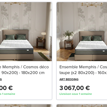
e Memphis / Cosmos déco
Ensemble Memphis / Co
2 90x200) - 180x200 cm
taupe (x2 80x200) - 160
NG
ART BEDDING
,00 €
3 067,00 €
us 1 semaine
Livraison sous 1 semaine