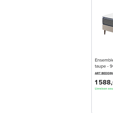
Ensembl
taupe - 
ART BEDDI
1 588
Livraison so