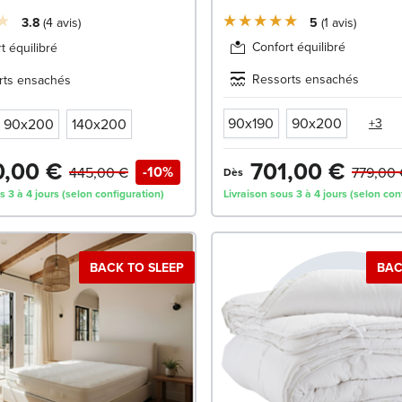
3.8
4
avis
5
1
avis
Confort équilibré
t équilibré
Ressorts ensachés
rts ensachés
90x190
90x200
90x200
140x200
+3
,00 €
701,00 €
-10%
445,00 €
779,00 
Dès
s 3 à 4 jours (selon configuration)
Livraison sous 3 à 4 jours (selon con
BACK TO SLEEP
BAC