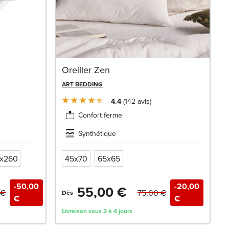
Oreiller Zen
ART BEDDING
4.4
142
avis
Confort ferme
Synthétique
x260
45x70
65x65
-50,00
-20,00
55,00 €
 €
75,00 €
Dès
€
€
Livraison sous 3 à 4 jours