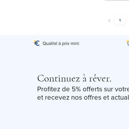
You're
1
Qualité à prix mini
Continuez à rêver.
Profitez de 5% offerts sur vo
et recevez nos offres et actual