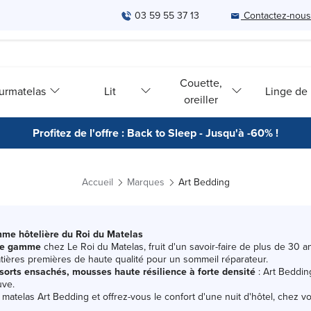
03 59 55 37 13
Contactez-nous
Couette,
urmatelas
Lit
Linge de l
oreiller
Profitez de l'offre : Back to Sleep - Jusqu'à -60% !
Accueil
Marques
Art Bedding
mme hôtelière du Roi du Matelas
 de gamme
chez Le Roi du Matelas, fruit d'un savoir-faire de plus de 30 
matières premières de haute qualité pour un sommeil réparateur.
sorts ensachés, mousses haute résilience à forte densité
: Art Beddin
uve.
matelas Art Bedding et offrez-vous le confort d'une nuit d'hôtel, chez v