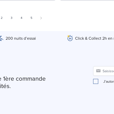
 currently reading page
Page
Page
Page
Page
2
3
4
5
200 nuits d’essai
Click & Collect 2h en
tre 1ère commande
J'auto
ités.