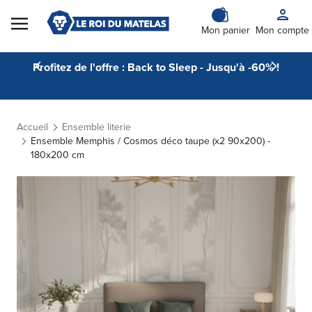
Skip to Content
Mon panier
Mon compte
Profitez de l'offre : Back to Sleep - Jusqu'à -60% !
Accueil
Ensemble literie
Ensemble Memphis / Cosmos déco taupe (x2 90x200) -
180x200 cm