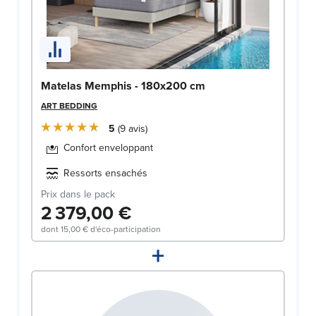
Matelas Memphis - 180x200 cm
ART BEDDING
5
9
avis
Confort enveloppant
Ressorts ensachés
Prix dans le pack
2 379,00 €
dont
15,00 €
d'éco-participation
+