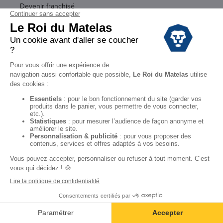
Devenir franchisé
Suivre une commande
NOS AVANTAGES
200 nuits d'essai : retour, rétractation
Retrait gratuit en magasin, livraison
Moyen de paiement, financement
Garantie
Conditions des offres
Black Friday
Destockage
Soldes
Conditions Générales de vente magasin
Conditions Générales de vente internet
Mentions Légales
Données personnelles
Codes promo Le Roi du Matelas