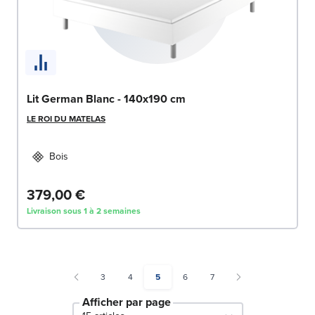
Lit German Blanc - 140x190 cm
LE ROI DU MATELAS
Bois
379,00 €
Livraison sous 1 à 2 semaines
Page
Page
You're currently reading page
Page
Page
3
4
5
6
7
Afficher par page