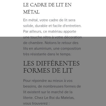
LE CADRE DE LIT EN
MÉTAL
En métal, votre cadre de lit sera
solide, durable et facile d'entretien.
Par ailleurs, ce matériau apporte
une touche rétro à votre décoration
de chambre. Notons le retour des
lits en aluminium, une composition
très résistante dans le temps.
LES DIFFÉRENTES
FORMES DE LIT
Pour répondre au mieux à vos
besoins, de nombreuses formes de
lit existent sur le marché de la
literie. Chez Le Roi du Matelas,
vous trouverez :