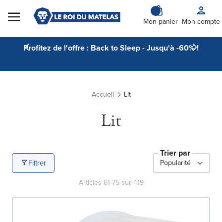
Skip to Content
Mon panier
Mon compte
Profitez de l'offre : Back to Sleep - Jusqu'à -60% !
Accueil
Lit
Lit
Trier par
Filtrer
Articles
61
-
75
sur
419