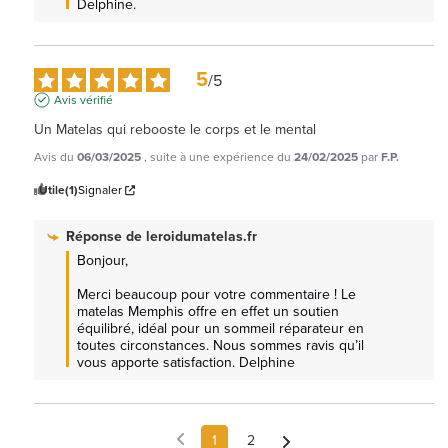
Delphine.
5
/
5
Avis vérifié
Un Matelas qui rebooste le corps et le mental
Avis du
06/03/2025
, suite à une expérience du
24/02/2025
par
F.P.
Utile
(1)
Signaler
Réponse de
leroidumatelas.fr
Bonjour,

Merci beaucoup pour votre commentaire ! Le 
matelas Memphis offre en effet un soutien 
équilibré, idéal pour un sommeil réparateur en 
toutes circonstances. Nous sommes ravis qu’il 
vous apporte satisfaction. Delphine
1
2