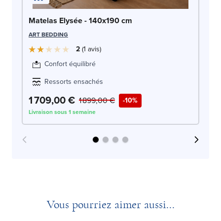
Ma
Matelas Elysée - 140x190 cm
AR
ART BEDDING
2
1
avis
Confort équilibré
Ressorts ensachés
1 709,00 €
1
1 899,00 €
-10%
Livraison sous 1 semaine
Liv
Vous pourriez aimer aussi...