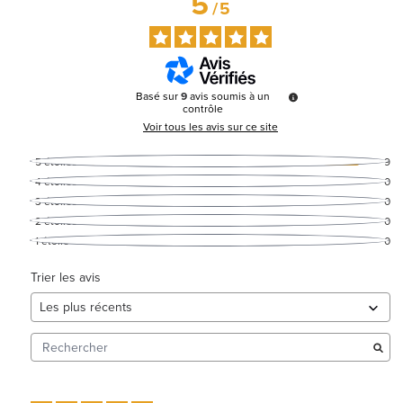
5
/
5
Basé sur
9
avis soumis à un
contrôle
Voir tous les avis sur ce site
5
étoiles
9
4
étoiles
0
3
étoiles
0
2
étoiles
0
1
étoile
0
Trier les avis