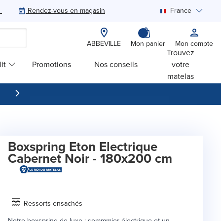
Rendez-vous en magasin
France
Rechercher
ABBEVILLE
Mon panier
Mon compte
Trouvez
it
Promotions
Nos conseils
votre
matelas
Boxspring Eton Electrique
Cabernet Noir - 180x200 cm
Ressorts ensachés
Notre boxspring de luxe : sommmier électrique et un