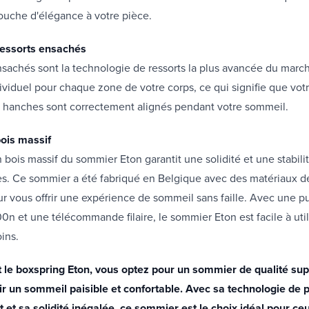
ouche d'élégance à votre pièce.
Ressorts ensachés
nsachés sont la technologie de ressorts la plus avancée du marché
ividuel pour chaque zone de votre corps, ce qui signifie que vot
s hanches sont correctement alignés pendant votre sommeil.
bois massif
n bois massif du sommier Eton garantit une solidité et une stabili
s. Ce sommier a été fabriqué en Belgique avec des matériaux de
r vous offrir une expérience de sommeil sans faille. Avec une p
n et une télécommande filaire, le sommier Eton est facile à utili
ins.
t le boxspring Eton, vous optez pour un sommier de qualité su
ir un sommeil paisible et confortable. Avec sa technologie de p
 et sa solidité inégalée, ce sommier est le choix idéal pour ce