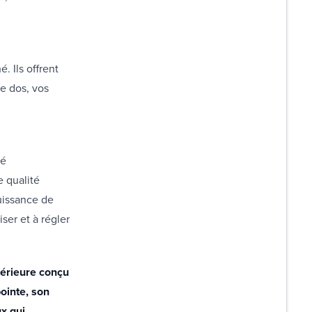
. Ils offrent
re dos, vos
té
 qualité
uissance de
ser et à régler
périeure conçu
ointe, son
ux qui