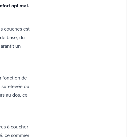
nfort optimal.
is couches est
 de base, du
arantit un
n fonction de
t surélevée ou
rs au dos, ce
res à coucher
té, ce sommier