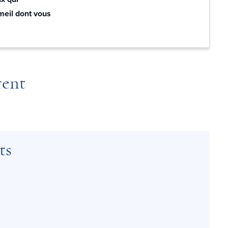
mmeil dont vous
rent
ts