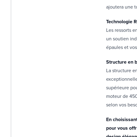
ajoutera une t
Technologie 
Les ressorts e
un soutien ind
épaules et vo
Structure en 
La structure e
exceptionnelle
supérieure pou
moteur de 4500
selon vos beso
En choisissan
pour vous offr
design élégant