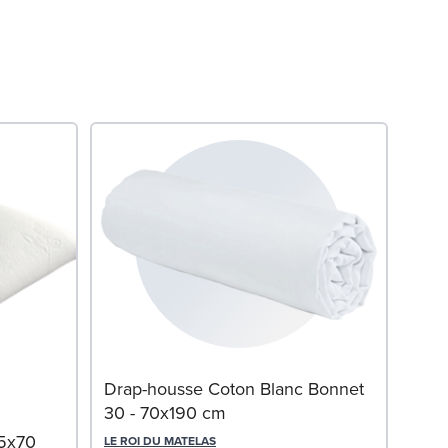
Orei
Drap-housse Coton Blanc Bonnet
cm
30 - 70x190 cm
45x70
DREA
LE ROI DU MATELAS