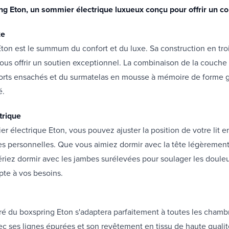
ng Eton, un sommier électrique luxueux conçu pour offrir un co
xe
ton est le summum du confort et du luxe. Sa construction en tro
us offrir un soutien exceptionnel. La combinaison de la couche
sorts ensachés et du surmatelas en mousse à mémoire de forme g
é.
trique
r électrique Eton, vous pouvez ajuster la position de votre lit e
es personnelles. Que vous aimiez dormir avec la tête légèremen
riez dormir avec les jambes surélevées pour soulager les douleu
pte à vos besoins.
é du boxspring Eton s'adaptera parfaitement à toutes les chamb
c ses lignes épurées et son revêtement en tissu de haute quali