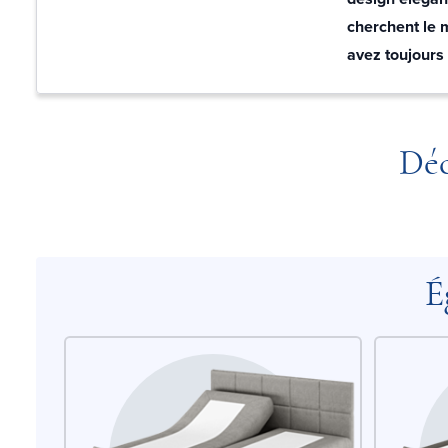
cherchent le m
avez toujours 
Déc
É