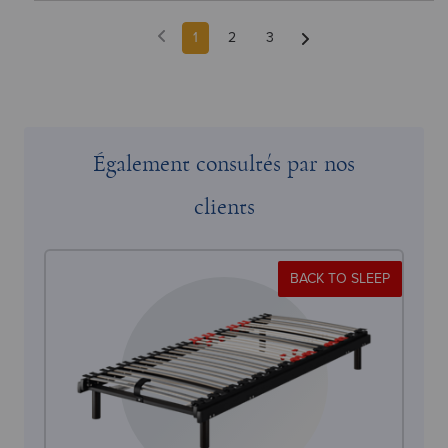
1
2
3
Également consultés par nos
clients
BACK TO SLEEP