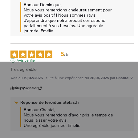
Bonjour Dominique, 

Nous vous remercions chaleureusement pour 
votre avis positif ! Nous sommes ravis 
d'apprendre que notre produit correspond 
parfaitement à vos besoins. Une agréable 
journée. Emélie
5
/
5
Avis vérifié
Très agréable
Avis du
19/02/2025
, suite à une expérience du
28/01/2025
par
Chantal V.
Utile
(1)
Signaler
Réponse de
leroidumatelas.fr
Bonjour Chantal, 

Nous vous remercions d'avoir pris le temps de 
nous laisser votre avis.

Une agréable journée. Emélie