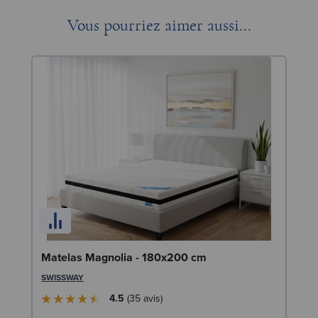
Vous pourriez aimer aussi...
Li
Matelas Magnolia - 180x200 cm
LE
SWISSWAY
4.5
35
avis