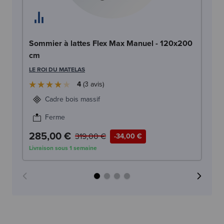
Sommier à lattes Flex Max Manuel - 120x200
So
cm
c
LE ROI DU MATELAS
LE
4
3
avis
Cadre bois massif
Ferme
285,00 €
2
319,00 €
-34,00 €
Livraison sous 1 semaine
Liv