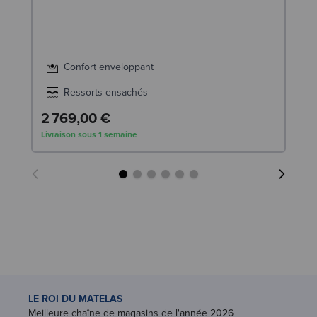
Confort enveloppant
Ressorts ensachés
2 769,00 €
7
Livraison sous 1 semaine
Liv
LE ROI DU MATELAS
Meilleure chaîne de magasins de l'année 2026