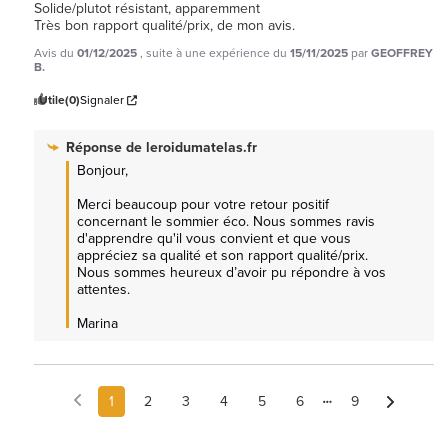
Solide/plutot résistant, apparemment

Très bon rapport qualité/prix, de mon avis.
Avis du
01/12/2025
, suite à une expérience du
15/11/2025
par
GEOFFREY
B.
Utile
(0)
Signaler
Réponse de
leroidumatelas.fr
Bonjour,

Merci beaucoup pour votre retour positif 
concernant le sommier éco. Nous sommes ravis 
d'apprendre qu'il vous convient et que vous 
appréciez sa qualité et son rapport qualité/prix. 
Nous sommes heureux d’avoir pu répondre à vos 
attentes.

Marina
1
2
3
4
5
6
9