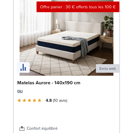
Offre panier : 30 € offerts tous les 100 €
Exclu web
En
Matelas Aurore - 140x190 cm
c
OLI
SW
4.8
10
avis
1
Liv
Confort équilibré