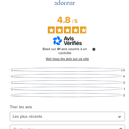
adorent
4.8
/
5
Basé sur
41
avis soumis à un
contrôle
Voir tous les avis sur ce site
5
étoiles
36
4
étoiles
4
3
étoiles
0
2
étoiles
1
1
étoile
0
Trier les avis