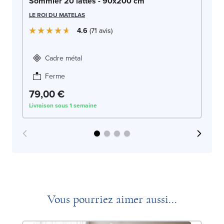
So
Sommier 20 lattes - 90x200 cm
LE
LE ROI DU MATELAS
4.6
71
avis
Cadre métal
Ferme
79,00 €
1
Livraison sous 1 semaine
Liv
Vous pourriez aimer aussi...