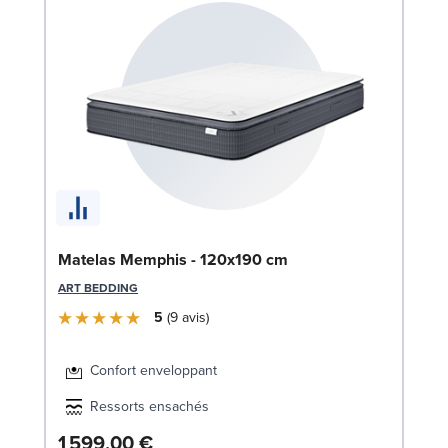
Bo
Matelas Memphis - 120x190 cm
1
ART BEDDING
LE
5
9
avis
Confort enveloppant
Ressorts ensachés
1 599,00 €
6