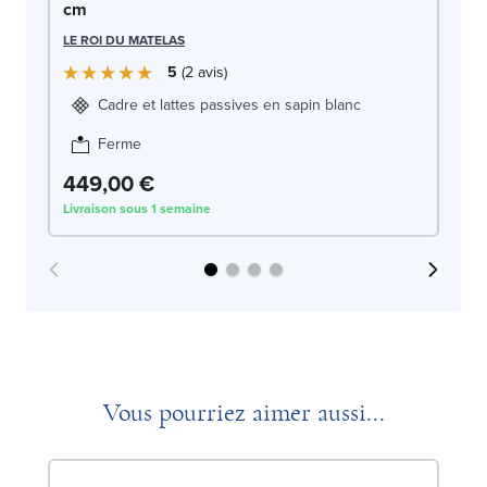
cm
LE
LE ROI DU MATELAS
5
2
avis
Cadre et lattes passives en sapin blanc
Ferme
449,00 €
4
Livraison sous 1 semaine
Liv
Vous pourriez aimer aussi...