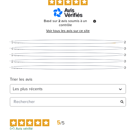
Basé sur
2
avis soumis à un
contrôle
Voir tous les avis sur ce site
5
étoiles
2
4
étoiles
0
3
étoiles
0
2
étoiles
0
1
étoile
0
Trier les avis
5
/
5
Avis vérifié