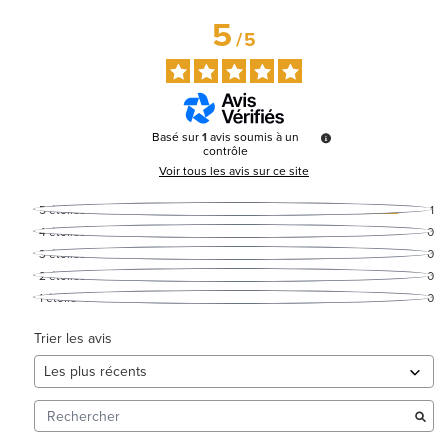
5
/
5
Basé sur
1
avis soumis à un
contrôle
Voir tous les avis sur ce site
5
étoiles
1
4
étoiles
0
3
étoiles
0
2
étoiles
0
1
étoile
0
Trier les avis