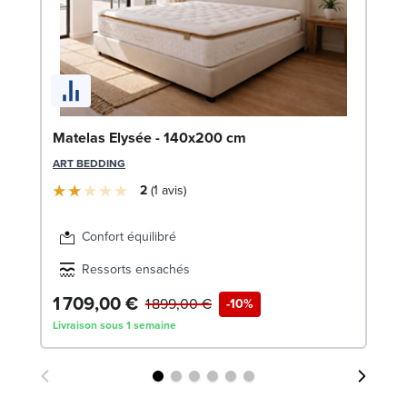
Bo
Matelas Elysée - 140x200 cm
1
ART BEDDING
LE
2
1
avis
Confort équilibré
Ressorts ensachés
1 709,00 €
6
1 899,00 €
-10%
Livraison sous 1 semaine
Liv