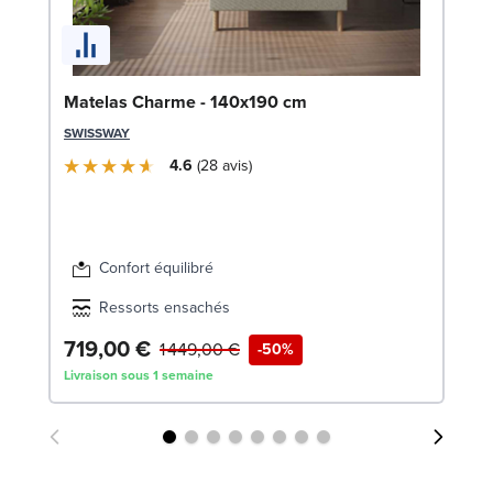
So
Matelas Charme - 140x190 cm
c
SWISSWAY
LE
4.6
28
avis
Confort équilibré
Ressorts ensachés
719,00 €
2
1 449,00 €
-50%
Livraison sous 1 semaine
Liv