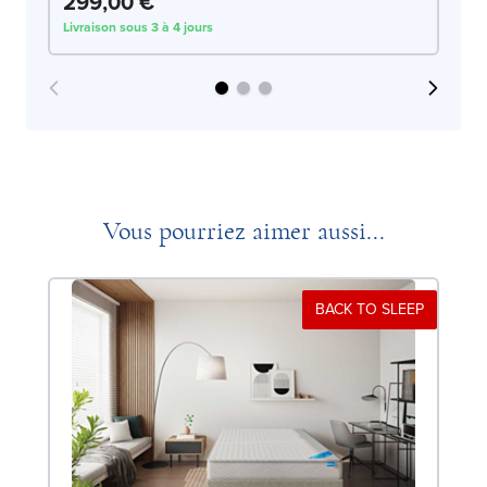
299,00 €
4
Livraison sous 3 à 4 jours
Liv
Vous pourriez aimer aussi...
BACK TO SLEEP