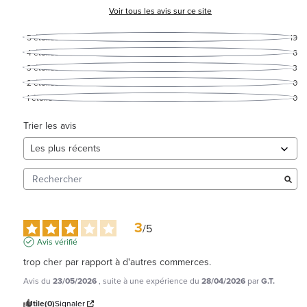
Voir tous les avis sur ce site
5
étoiles
19
4
étoiles
6
3
étoiles
3
2
étoiles
0
1
étoile
0
Trier les avis
3
/
5
Avis vérifié
trop cher par rapport à d'autres commerces.
Avis du
23/05/2026
, suite à une expérience du
28/04/2026
par
G.T.
Utile
(0)
Signaler