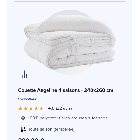
Co
Couette Angeline 4 saisons - 240x260 cm
SW
SWISSWAY
4.6
22
avis
100% polyester fibres creuses siliconées
Toute saison (tempérée)