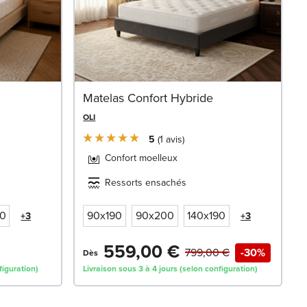
Matelas Confort Hybride
OLI
5
1
avis
Confort moelleux
Ressorts ensachés
90
90x190
90x200
140x190
+3
+3
559,00 €
799,00 €
-30%
Dès
figuration)
Livraison sous 3 à 4 jours (selon configuration)