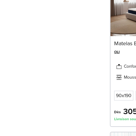
Matelas 
OLI
Confor
Mousse
90x190
305
Dès
Livraison sou