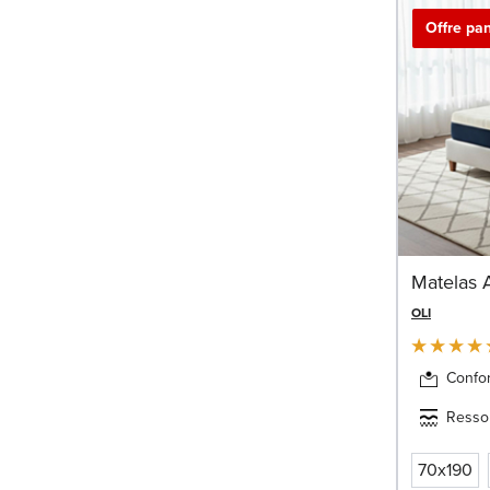
Offre pan
Matelas 
OLI
Confor
Resso
70x190