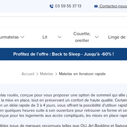
03 59 55 37 13
Contactez-nous
Couette,
urmatelas
Lit
Linge de l
oreiller
Profitez de l'offre : Back to Sleep - Jusqu'à -60% !
Accueil
Matelas
Matelas en livraison rapide
 roulés, conçue pour vous proposer une option de sommeil qui allie pratic
on et la mise en place, tout en préservant un confort de haute qualité. Ce
n un délai rapide de 3 à 4 jours, vous offrant la possibilité d'utiliser r
en quelques heures suite à son ouverture pour retrouver sa forme et ses p
nçue pour les logements aux accès compliqués, les mises en place rapid
èles issus de marques reconnues telles que
OLI
,
Art Bedding
et
Swiss