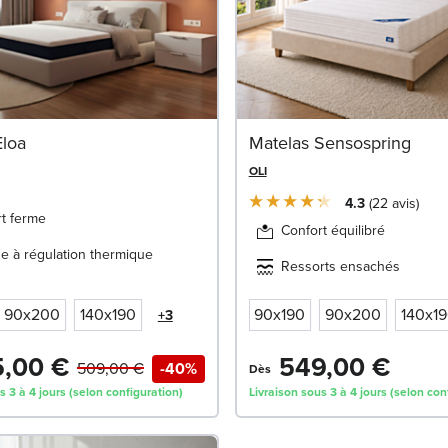
Eloa
Matelas Sensospring
OLI
4.3
22
avis
t ferme
Confort équilibré
 à régulation thermique
Ressorts ensachés
90x200
140x190
90x190
90x200
140x1
+3
,00 €
549,00 €
509,00 €
-40%
Dès
s 3 à 4 jours (selon configuration)
Livraison sous 3 à 4 jours (selon con