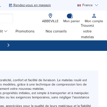
Rendez-vous en magasin
France
Rechercher
ABBEVILLE
Mon panier
Mon compte
Trouvez
it
Promotions
Nos conseils
votre
matelas
ité, confort et facilité de livraison. Le matelas roulé est
rtains modèles, grâce à une technique de compression lors de
apidement votre nouveau matelas.
ropriétés initiales, est simple à transporter et à manipuler.
es ou les exigences temporaires, sans négliger l'assistance
way
, appréciées pour la qualité de leurs matériaux et la fiabilité