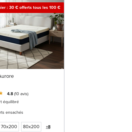
ier : 30 € offerts tous les 100 €
Aurore
4.8
10
avis
t équilibré
rts ensachés
70x200
80x200
+8