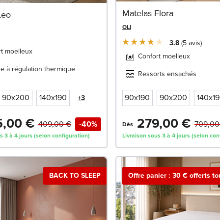
Matelas Flora
Leo
OLI
3.8
5
avis
t moelleux
Confort moelleux
 à régulation thermique
Ressorts ensachés
90x200
140x190
90x190
90x200
140x1
+3
,00 €
279,00 €
409,00 €
-40%
709,00
Dès
s 3 à 4 jours (selon configuration)
Livraison sous 3 à 4 jours (selon con
BACK TO SLEEP
Offre panier : 30 € offerts t