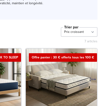
aticité, maintien et longévité.
Trier par
7
articles
K TO SLEEP
Offre panier : 30 € offerts tous les 100 €