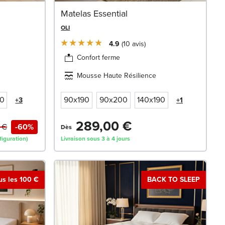
Matelas Essential
OLI
4.9
10
avis
Confort ferme
Mousse Haute Résilience
90
90x190
90x200
140x190
+3
+1
289,00 €
 €
-60%
Dès
figuration)
Livraison sous 3 à 4 jours
ous les 100 €
BACK TO SLEEP