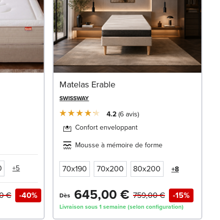
Matelas Erable
SWISSWAY
4.2
6
avis
Confort enveloppant
Mousse à mémoire de forme
0
+5
70x190
70x200
80x200
+8
645,00 €
00 €
-40%
759,00 €
-15%
Dès
Livraison sous 1 semaine (selon configuration)