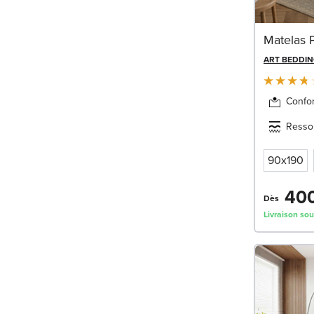
Matelas 
ART BEDDI
Confor
Resso
90x190
400
Dès
Livraison sou