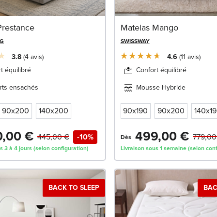
Prestance
Matelas Mango
NG
SWISSWAY
3.8
4
avis
4.6
11
avis
t équilibré
Confort équilibré
rts ensachés
Mousse Hybride
90x200
140x200
90x190
90x200
140x1
,00 €
499,00 €
445,00 €
-10%
779,00
Dès
s 3 à 4 jours (selon configuration)
Livraison sous 1 semaine (selon conf
BACK TO SLEEP
BAC