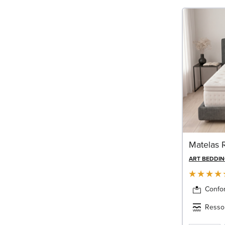
Matelas 
ART BEDDI
Confor
Resso