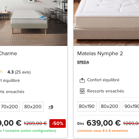
 Charme
Matelas Nymphe 2
EPEDA
4.3
25
avis
Confort équilibré
t équilibré
Ressorts ensachés
rts ensachés
80x190
80x200
90x19
70x200
80x200
+9
,00 €
639,00 €
1 209,00 €
-50%
1 069,
Dès
s 1 semaine (selon configuration)
Livraison sous 4 à 6 semaines