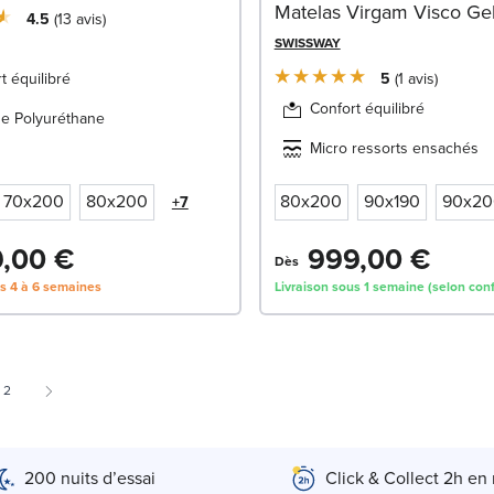
Matelas Virgam Visco Ge
4.5
13
avis
SWISSWAY
t équilibré
5
1
avis
Confort équilibré
e Polyuréthane
Micro ressorts ensachés
70x200
80x200
80x200
90x190
90x20
+7
,00 €
999,00 €
Dès
us 4 à 6 semaines
Livraison sous 1 semaine (selon conf
 currently reading page
Page
2
200 nuits d’essai
Click & Collect 2h en