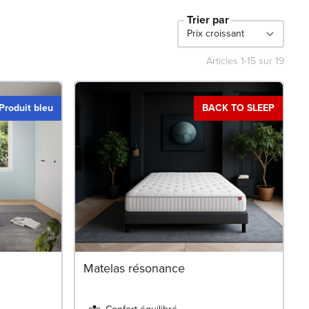
Trier par
Articles
1
-
15
sur
19
Produit bleu
BACK TO SLEEP
Matelas résonance