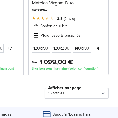
l
Matelas Virgam Duo
SWISSWAY
3.5
2
avis
Confort équilibré
Micro ressorts ensachés
0
120x190
120x200
140x190
+7
+4
1 099,00 €
Dès
iguration)
Livraison sous 1 semaine (selon configuration)
Afficher par page
par page
 magasin
Jusqu'à 4X sans frais