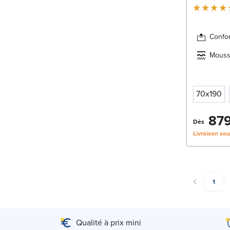
Confor
Mouss
70x190
879
Dès
Livraison so
You're
1
Qualité à prix mini