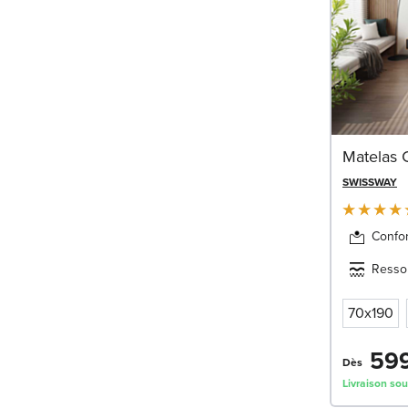
Matelas
SWISSWAY
Confor
Resso
70x190
599
Dès
Livraison sou