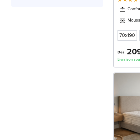
Confor
Mouss
70x190
209
Dès
Livraison sou