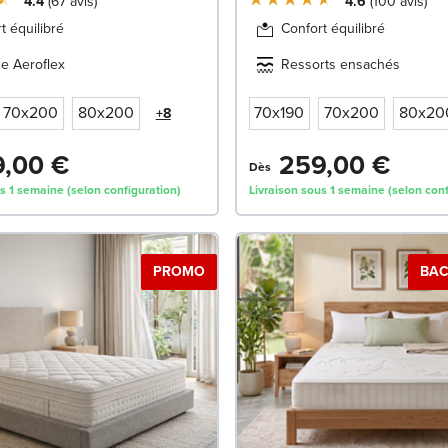
4.4
67
avis
4.6
100
avis
t équilibré
Confort équilibré
e Aeroflex
Ressorts ensachés
70x200
80x200
70x190
70x200
80x20
+8
,00 €
259,00 €
Dès
s 1 semaine (selon configuration)
Livraison sous 1 semaine (selon conf
PROMO
BAC