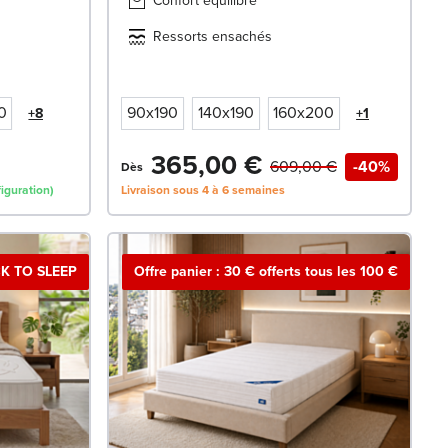
Confort équilibré
Ressorts ensachés
0
90x190
140x190
160x200
+8
+1
365,00 €
609,00 €
-40%
Dès
iguration)
Livraison sous 4 à 6 semaines
K TO SLEEP
Offre panier : 30 € offerts tous les 100 €