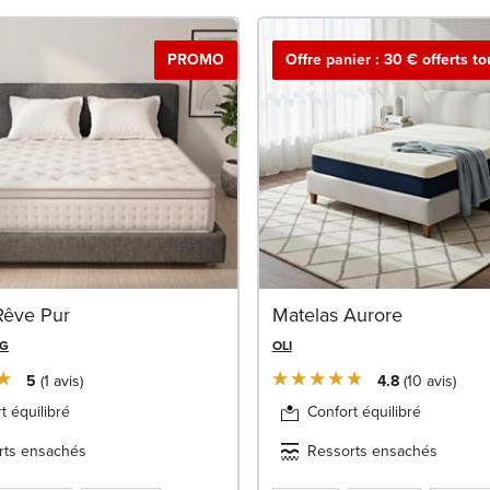
PROMO
Offre panier : 30 € offerts t
Rêve Pur
Matelas Aurore
NG
OLI
5
1
avis
4.8
10
avis
t équilibré
Confort équilibré
rts ensachés
Ressorts ensachés