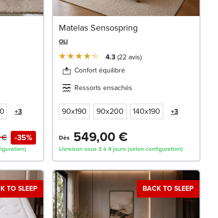
Matelas Sensospring
OLI
4.3
22
avis
Confort équilibré
Ressorts ensachés
90
90x190
90x200
140x190
+3
+3
549,00 €
 €
-35%
Dès
iguration)
Livraison sous 3 à 4 jours (selon configuration)
K TO SLEEP
BACK TO SLEEP