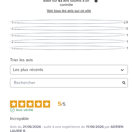
Basé sur
43
avis soumis à un
contrôle
Voir tous les avis sur ce site
5
étoiles
29
4
étoiles
11
3
étoiles
1
2
étoiles
1
1
étoile
1
Trier les avis
5
/
5
Avis vérifié
Incroyable
Avis du
21/06/2026
, suite à une expérience du
11/06/2026
par
ADRIEN
LAURIE R.