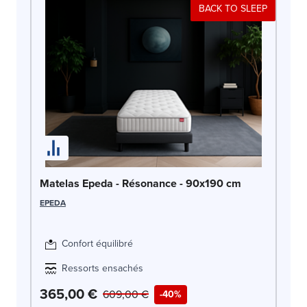
BACK TO SLEEP
Ma
Matelas Epeda - Résonance - 90x190 cm
AR
EPEDA
Confort équilibré
Ressorts ensachés
365,00 €
4
609,00 €
-40%