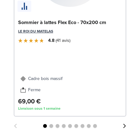
En
Sommier à lattes Flex Eco - 70x200 cm
c
LE ROI DU MATELAS
SW
4.8
41
avis
1
Liv
Cadre bois massif
Ferme
69,00 €
Livraison sous 1 semaine