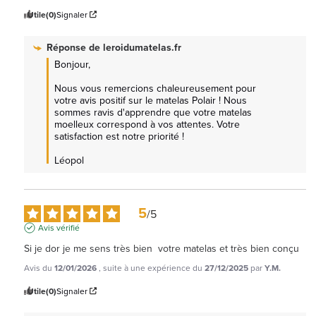
Utile
(0)
Signaler
Réponse de
leroidumatelas.fr
Bonjour,

Nous vous remercions chaleureusement pour 
votre avis positif sur le matelas Polair ! Nous 
sommes ravis d'apprendre que votre matelas 
moelleux correspond à vos attentes. Votre 
satisfaction est notre priorité ! 

Léopol
5
/
5
Avis vérifié
Si je dor je me sens très bien  votre matelas et très bien conçu
Avis du
12/01/2026
, suite à une expérience du
27/12/2025
par
Y.M.
Utile
(0)
Signaler