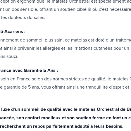
nception ergonomique, le matelas Orchestral est spécialement a
t un dos sensible, offrant un soutien ciblé là où c'est nécessair
t les douleurs dorsales.
ti-Acariens :
nnement de sommeil plus sain, ce matelas est doté d'un traiteme
t ainsi à prévenir les allergies et les irritations cutanées pour un
ans souci.
rance avec Garantie 5 Ans :
soin en France selon des normes strictes de qualité, le matelas 
e garantie de 5 ans, vous offrant ainsi une tranquillité d'esprit e
 luxe d'un sommeil de qualité avec le matelas Orchestral de Bu
vancée, son confort moelleux et son soutien ferme en font un c
 recherchent un repos parfaitement adapté à leurs besoins.