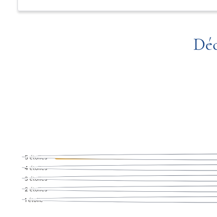
Déc
5
étoiles
4
étoiles
3
étoiles
2
étoiles
1
étoile