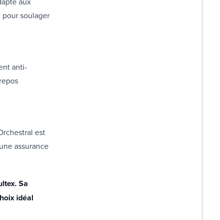
dapté aux
e pour soulager
nt anti-
 repos
Orchestral est
t une assurance
ltex. Sa
hoix idéal