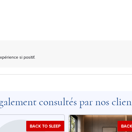
érience si positif.

galement consultés par nos clien
BACK TO SLEEP
BACK