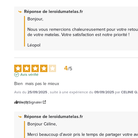
Réponse de
leroidumatelas.fr
Bonjour,  

Nous vous remercions chaleureusement pour votre retour p
de votre matelas. Votre satisfaction est notre priorité !  

Léopol
4
/
5
Avis vérifié
Bien  mais pas le mieux
Avis du
25/09/2025
, suite à une expérience du
09/09/2025
par
CELINE Q.
Utile
(0)
Signaler
Réponse de
leroidumatelas.fr
Bonjour Céline, 

Merci beaucoup d'avoir pris le temps de partager votre av