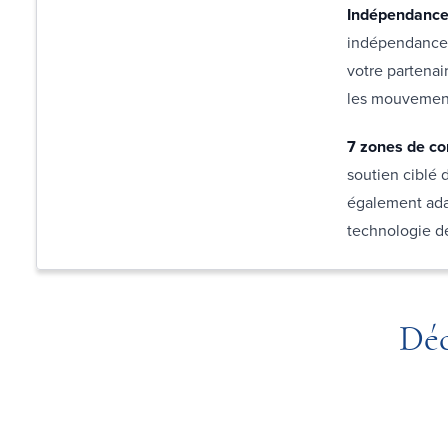
Indépendance 
indépendance 
votre partenai
les mouvement
7 zones de co
soutien ciblé 
également ada
technologie de
Déc