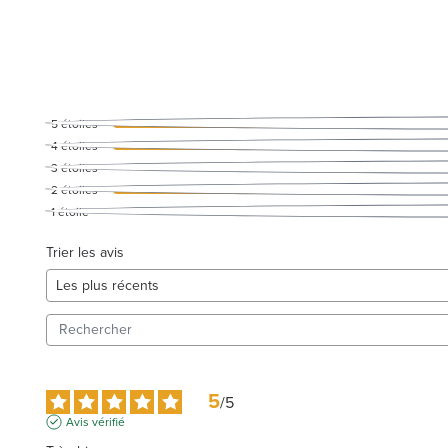
5
étoiles
4
étoiles
3
étoiles
2
étoiles
1
étoile
Trier les avis
5
/
5
Avis vérifié