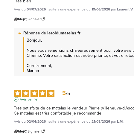
Très bien
Avis du
04/07/2026
, suite à une expérience du
19/06/2026
par
Laurent V.
Utile
(0)
Signaler
Réponse de
leroidumatelas.fr
Bonjour,

Nous vous remercions chaleureusement pour votre avis pos
Charme. Votre satisfaction est notre priorité, et votre retour 
Cordialement, 

Marina
5
/
5
Avis vérifié
Très satisfaite de ce matelas le vendeur Pierre (Villeneuve-d'As
Ce matelas est très confortable je recommande  
Avis du
02/04/2026
, suite à une expérience du
21/03/2026
par
L.M.
Utile
(0)
Signaler