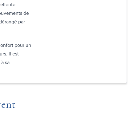
ellente
mouvements de
 dérangé par
onfort pour un
s. Il est
 à sa
rent