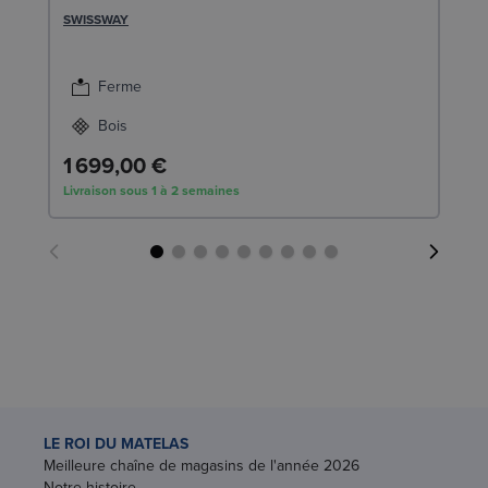
1
SWISSWAY
SW
1
Ferme
Liv
Bois
1 699,00 €
Livraison sous 1 à 2 semaines
LE ROI DU MATELAS
Meilleure chaîne de magasins de l'année 2026
Notre histoire