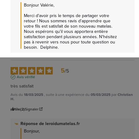
Bonjour Valérie,  

Merci d'avoir pris le temps de partager votre 
retour ! Nous sommes ravis d'apprendre que 
votre fils est satisfait de son nouveau matelas. 
Nous espérons qu'il vous apportera entière 
satisfaction pendant plusieurs années. N'hésitez 
pas à revenir vers nous pour toute question ou 
besoin.  Delphine.
5
/
5
Avis vérifié
très satisfait
Avis du
18/03/2025
, suite à une expérience du
05/03/2025
par
Christian
H.
Utile
(2)
Signaler
Réponse de
leroidumatelas.fr
Bonjour,
