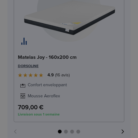
Ma
Matelas Joy - 160x200 cm
1
DORSOLINE
ME
4.9
16
avis
Confort enveloppant
Mousse Aeroflex
709,00 €
7
Livraison sous 1 semaine
Liv