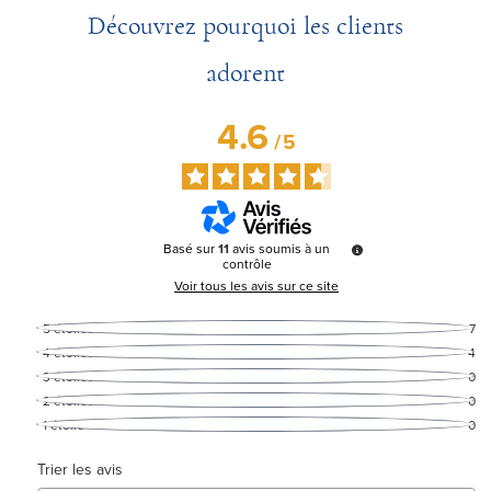
Découvrez pourquoi les clients
adorent
4.6
/
5
Basé sur
11
avis soumis à un
contrôle
Voir tous les avis sur ce site
5
étoiles
7
4
étoiles
4
3
étoiles
0
2
étoiles
0
1
étoile
0
Trier les avis