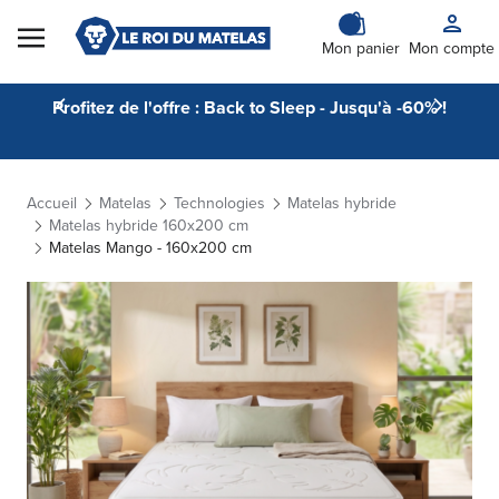
Skip to Content
Mon panier
Mon compte
Profitez de l'offre : Back to Sleep - Jusqu'à -60% !
Accueil
Matelas
Technologies
Matelas hybride
Matelas hybride 160x200 cm
Matelas Mango - 160x200 cm