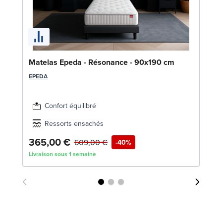
Ma
Matelas Epeda - Résonance - 90x190 cm
SW
EPEDA
Confort équilibré
Ressorts ensachés
365,00 €
4
609,00 €
-40%
Livraison sous 1 semaine
Liv