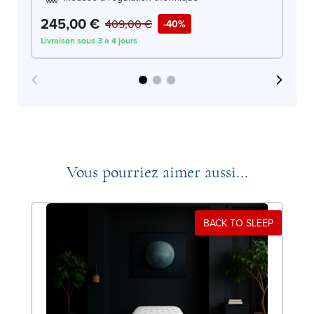
245,00 €
3
409,00 €
-40%
Livraison sous 3 à 4 jours
Liv
Vous pourriez aimer aussi...
BACK TO SLEEP