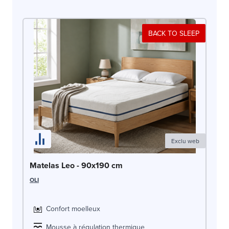
BACK TO SLEEP
Exclu web
Ma
Matelas Leo - 90x190 cm
EP
OLI
Confort moelleux
Mousse à régulation thermique