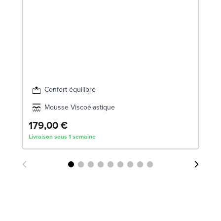
So
LE
Confort équilibré
Mousse Viscoélastique
179,00 €
Dè
Livraison sous 1 semaine
Liv