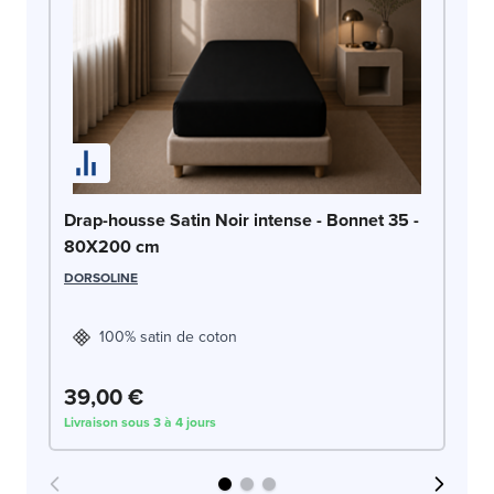
Dr
Drap-housse Satin Noir intense - Bonnet 35 -
8
80X200 cm
DO
DORSOLINE
100% satin de coton
39,00 €
3
Livraison sous 3 à 4 jours
Liv